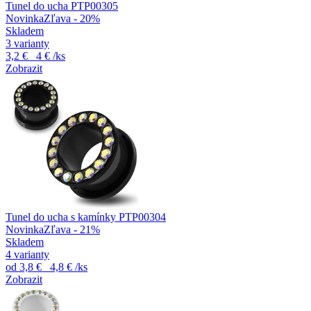
Tunel do ucha PTP00305
Novinka
Zľava - 20%
Skladem
3 varianty
3,2 €
4 €
/ks
Zobrazit
Tunel do ucha s kamínky PTP00304
Novinka
Zľava - 21%
Skladem
4 varianty
od
3,8 €
4,8 €
/ks
Zobrazit