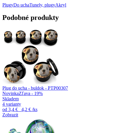
Plugy
Do ucha
Tunely, plugy
Akryl
Podobné produkty
Plug do ucha - buldok - PTP00307
Novinka
Zľava - 19%
Skladem
4 varianty
od
3,4 €
4,2 €
/ks
Zobrazit