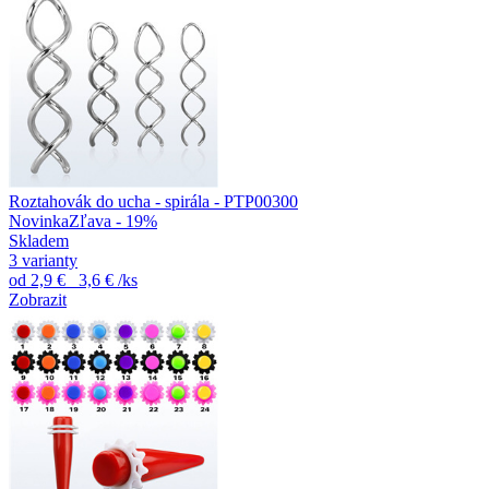
Roztahovák do ucha - spirála - PTP00300
Novinka
Zľava - 19%
Skladem
3 varianty
od
2,9 €
3,6 €
/ks
Zobrazit