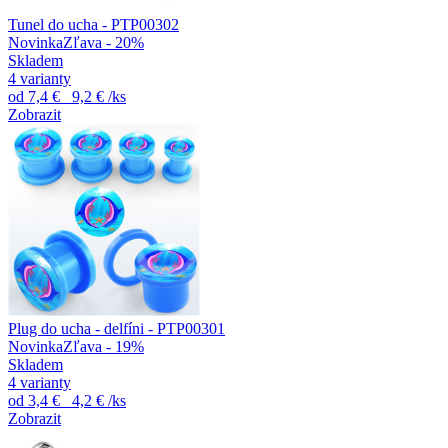
Tunel do ucha - PTP00302
Novinka
Zľava - 20%
Skladem
4 varianty
od
7,4 €
9,2 €
/ks
Zobrazit
Plug do ucha - delfíni - PTP00301
Novinka
Zľava - 19%
Skladem
4 varianty
od
3,4 €
4,2 €
/ks
Zobrazit