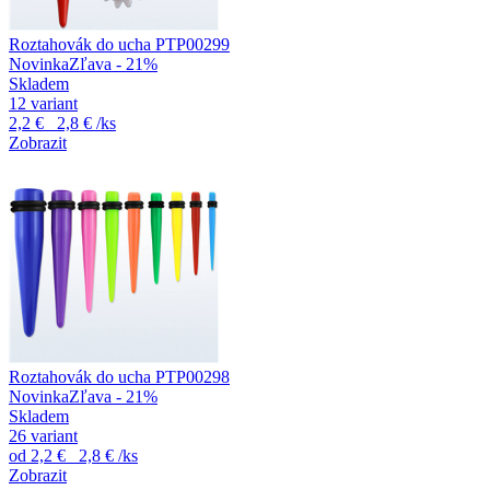
Roztahovák do ucha PTP00299
Novinka
Zľava - 21%
Skladem
12 variant
2,2 €
2,8 €
/ks
Zobrazit
Roztahovák do ucha PTP00298
Novinka
Zľava - 21%
Skladem
26 variant
od
2,2 €
2,8 €
/ks
Zobrazit