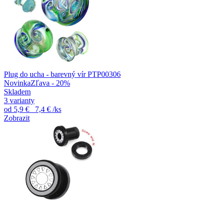
Plug do ucha - barevný vír PTP00306
Novinka
Zľava - 20%
Skladem
3 varianty
od
5,9 €
7,4 €
/ks
Zobrazit