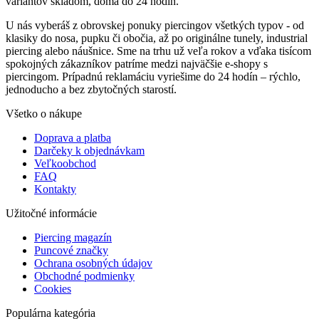
variantov skladom, doma do 24 hodín.
U nás vyberáš z obrovskej ponuky piercingov všetkých typov - od
klasiky do nosa, pupku či obočia, až po originálne tunely, industrial
piercing alebo náušnice. Sme na trhu už veľa rokov a vďaka tisícom
spokojných zákazníkov patríme medzi najväčšie e-shopy s
piercingom. Prípadnú reklamáciu vyriešime do 24 hodín – rýchlo,
jednoducho a bez zbytočných starostí.
Všetko o nákupe
Doprava a platba
Darčeky k objednávkam
Veľkoobchod
FAQ
Kontakty
Užitočné informácie
Piercing magazín
Puncové značky
Ochrana osobných údajov
Obchodné podmienky
Cookies
Populárna kategória