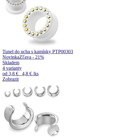
Tunel do ucha s kamínky PTP00303
Novinka
Zľava - 21%
Skladem
4 varianty
od
3,8 €
4,8 €
/ks
Zobrazit