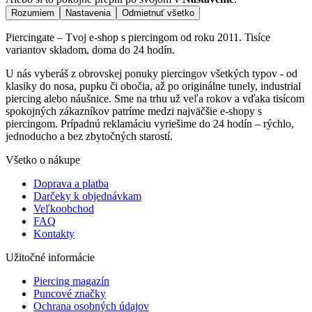
Rozumiem
Nastavenia
Odmietnuť všetko
Piercingate – Tvoj e-shop s piercingom od roku 2011. Tisíce
variantov skladom, doma do 24 hodín.
U nás vyberáš z obrovskej ponuky piercingov všetkých typov - od
klasiky do nosa, pupku či obočia, až po originálne tunely, industrial
piercing alebo náušnice. Sme na trhu už veľa rokov a vďaka tisícom
spokojných zákazníkov patríme medzi najväčšie e-shopy s
piercingom. Prípadnú reklamáciu vyriešime do 24 hodín – rýchlo,
jednoducho a bez zbytočných starostí.
Všetko o nákupe
Doprava a platba
Darčeky k objednávkam
Veľkoobchod
FAQ
Kontakty
Užitočné informácie
Piercing magazín
Puncové značky
Ochrana osobných údajov