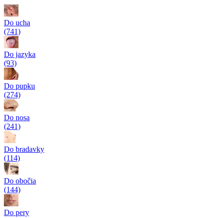
Do ucha
(741)
Do jazyka
(93)
Do pupku
(274)
Do nosa
(241)
Do bradavky
(114)
Do obočia
(144)
Do pery