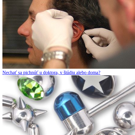
Nechať sa pichnúť u doktora, v štúdiu alebo doma?