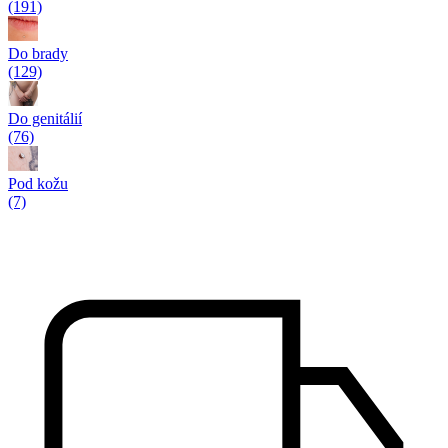
(191)
Do brady
(129)
Do genitálií
(76)
Pod kožu
(7)