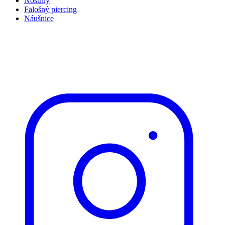
Nostrily
Falošný piercing
Náušnice