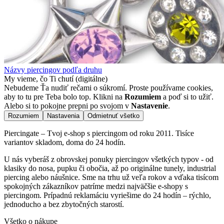
Názvy piercingov podľa druhu
My vieme, čo Ti chutí (digitálne)
Nebudeme Ťa nudiť rečami o súkromí. Proste používame cookies,
aby to tu pre Teba bolo top. Klikni na
Rozumiem
a poď si to užiť.
Alebo si to pokojne prepni po svojom v
Nastavenie
.
Rozumiem
Nastavenia
Odmietnuť všetko
Piercingate – Tvoj e-shop s piercingom od roku 2011. Tisíce
variantov skladom, doma do 24 hodín.
U nás vyberáš z obrovskej ponuky piercingov všetkých typov - od
klasiky do nosa, pupku či obočia, až po originálne tunely, industrial
piercing alebo náušnice. Sme na trhu už veľa rokov a vďaka tisícom
spokojných zákazníkov patríme medzi najväčšie e-shopy s
piercingom. Prípadnú reklamáciu vyriešime do 24 hodín – rýchlo,
jednoducho a bez zbytočných starostí.
Všetko o nákupe