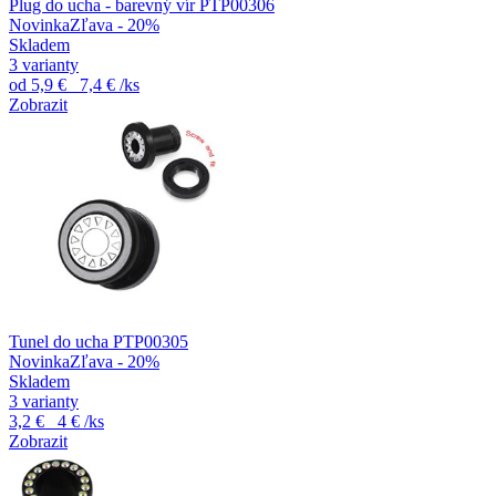
Plug do ucha - barevný vír PTP00306
Novinka
Zľava - 20%
Skladem
3 varianty
od
5,9 €
7,4 €
/ks
Zobrazit
Tunel do ucha PTP00305
Novinka
Zľava - 20%
Skladem
3 varianty
3,2 €
4 €
/ks
Zobrazit