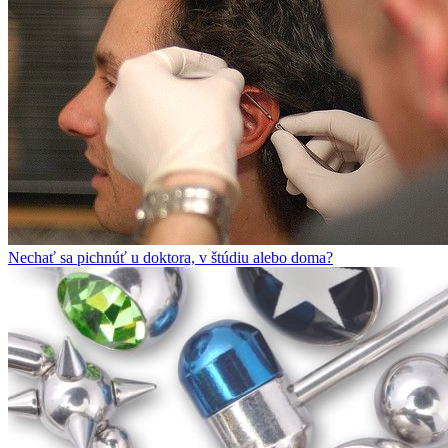
Nechať sa pichnúť u doktora, v štúdiu alebo doma?