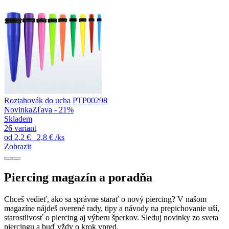
Roztahovák do ucha PTP00298
Novinka
Zľava - 21%
Skladem
26 variant
od
2,2 €
2,8 €
/ks
Zobrazit
Piercing magazín a poradňa
Chceš vedieť, ako sa správne starať o nový piercing? V našom
magazíne nájdeš overené rady, tipy a návody na prepichovanie uší,
starostlivosť o piercing aj výberu šperkov. Sleduj novinky zo sveta
piercingu a buď vždy o krok vpred.