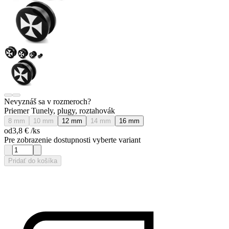
Nevyznáš sa v rozmeroch?
Priemer Tunely, plugy, roztahovák
8 mm
10 mm
12 mm
14 mm
16 mm
od
3,8 €
/ks
Pre zobrazenie dostupnosti vyberte variant
Pridať do košíka