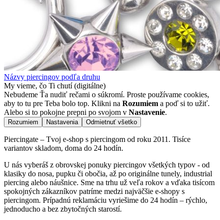
Názvy piercingov podľa druhu
My vieme, čo Ti chutí (digitálne)
Nebudeme Ťa nudiť rečami o súkromí. Proste používame cookies,
aby to tu pre Teba bolo top. Klikni na
Rozumiem
a poď si to užiť.
Alebo si to pokojne prepni po svojom v
Nastavenie
.
Rozumiem
Nastavenia
Odmietnuť všetko
Piercingate – Tvoj e-shop s piercingom od roku 2011. Tisíce
variantov skladom, doma do 24 hodín.
U nás vyberáš z obrovskej ponuky piercingov všetkých typov - od
klasiky do nosa, pupku či obočia, až po originálne tunely, industrial
piercing alebo náušnice. Sme na trhu už veľa rokov a vďaka tisícom
spokojných zákazníkov patríme medzi najväčšie e-shopy s
piercingom. Prípadnú reklamáciu vyriešime do 24 hodín – rýchlo,
jednoducho a bez zbytočných starostí.