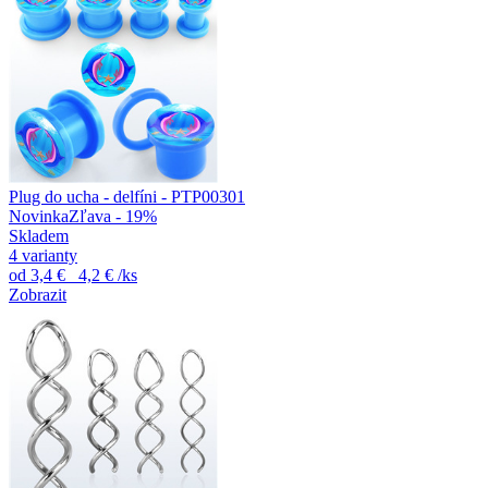
Plug do ucha - delfíni - PTP00301
Novinka
Zľava - 19%
Skladem
4 varianty
od
3,4 €
4,2 €
/ks
Zobrazit