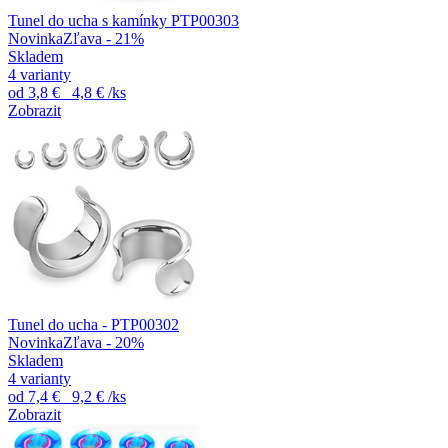
Tunel do ucha s kamínky PTP00303
Novinka
Zľava - 21%
Skladem
4 varianty
od
3,8 €
4,8 €
/ks
Zobrazit
Tunel do ucha - PTP00302
Novinka
Zľava - 20%
Skladem
4 varianty
od
7,4 €
9,2 €
/ks
Zobrazit