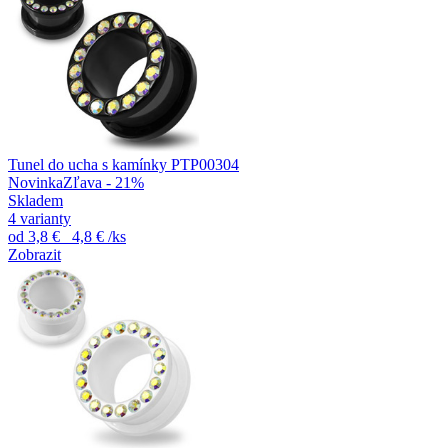
Tunel do ucha s kamínky PTP00304
Novinka
Zľava - 21%
Skladem
4 varianty
od
3,8 €
4,8 €
/ks
Zobrazit