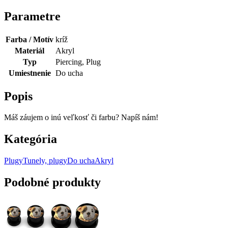
Parametre
Farba / Motív
kríž
Materiál
Akryl
Typ
Piercing, Plug
Umiestnenie
Do ucha
Popis
Máš záujem o inú veľkosť či farbu? Napíš nám!
Kategória
Plugy
Tunely, plugy
Do ucha
Akryl
Podobné produkty