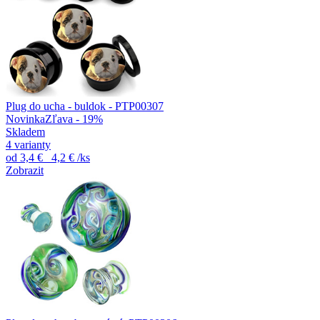
Plug do ucha - buldok - PTP00307
Novinka
Zľava - 19%
Skladem
4 varianty
od
3,4 €
4,2 €
/ks
Zobrazit