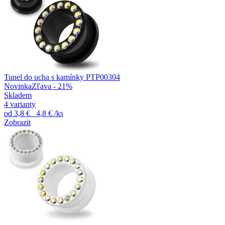
Tunel do ucha s kamínky PTP00304
Novinka
Zľava - 21%
Skladem
4 varianty
od
3,8 €
4,8 €
/ks
Zobrazit