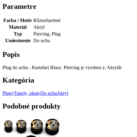
Parametre
Farba / Motív
Rôznofarebné
Materiál
Akryl
Typ
Piercing, Plug
Umiestnenie
Do ucha
Popis
Plug do ucha - Rastafari Blaze. Piercing je vyroben z: Akrylát
Kategória
Plugy
Tunely, plugy
Do ucha
Akryl
Podobné produkty