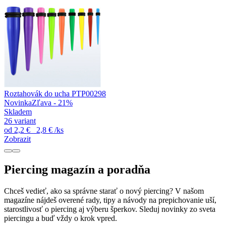
Roztahovák do ucha PTP00298
Novinka
Zľava - 21%
Skladem
26 variant
od
2,2 €
2,8 €
/ks
Zobrazit
Piercing magazín a poradňa
Chceš vedieť, ako sa správne starať o nový piercing? V našom
magazíne nájdeš overené rady, tipy a návody na prepichovanie uší,
starostlivosť o piercing aj výberu šperkov. Sleduj novinky zo sveta
piercingu a buď vždy o krok vpred.