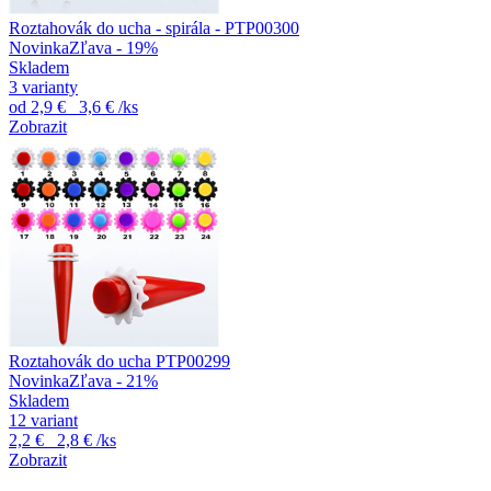
Roztahovák do ucha - spirála - PTP00300
Novinka
Zľava - 19%
Skladem
3 varianty
od
2,9 €
3,6 €
/ks
Zobrazit
Roztahovák do ucha PTP00299
Novinka
Zľava - 21%
Skladem
12 variant
2,2 €
2,8 €
/ks
Zobrazit