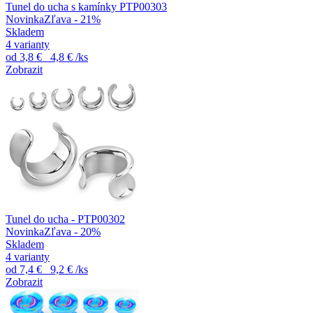
Tunel do ucha s kamínky PTP00303
Novinka
Zľava - 21%
Skladem
4 varianty
od
3,8 €
4,8 €
/ks
Zobrazit
Tunel do ucha - PTP00302
Novinka
Zľava - 20%
Skladem
4 varianty
od
7,4 €
9,2 €
/ks
Zobrazit