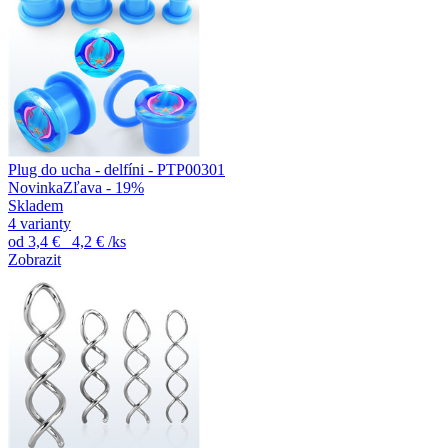
Plug do ucha - delfíni - PTP00301
Novinka
Zľava - 19%
Skladem
4 varianty
od
3,4 €
4,2 €
/ks
Zobrazit