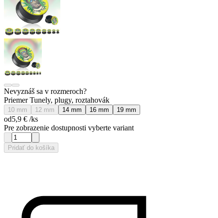
Nevyznáš sa v rozmeroch?
Priemer Tunely, plugy, roztahovák
10 mm
12 mm
14 mm
16 mm
19 mm
od
5,9 €
/ks
Pre zobrazenie dostupnosti vyberte variant
Pridať do košíka