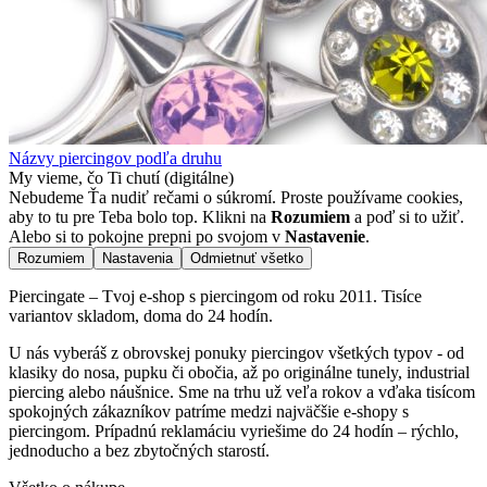
Názvy piercingov podľa druhu
My vieme, čo Ti chutí (digitálne)
Nebudeme Ťa nudiť rečami o súkromí. Proste používame cookies,
aby to tu pre Teba bolo top. Klikni na
Rozumiem
a poď si to užiť.
Alebo si to pokojne prepni po svojom v
Nastavenie
.
Rozumiem
Nastavenia
Odmietnuť všetko
Piercingate – Tvoj e-shop s piercingom od roku 2011. Tisíce
variantov skladom, doma do 24 hodín.
U nás vyberáš z obrovskej ponuky piercingov všetkých typov - od
klasiky do nosa, pupku či obočia, až po originálne tunely, industrial
piercing alebo náušnice. Sme na trhu už veľa rokov a vďaka tisícom
spokojných zákazníkov patríme medzi najväčšie e-shopy s
piercingom. Prípadnú reklamáciu vyriešime do 24 hodín – rýchlo,
jednoducho a bez zbytočných starostí.