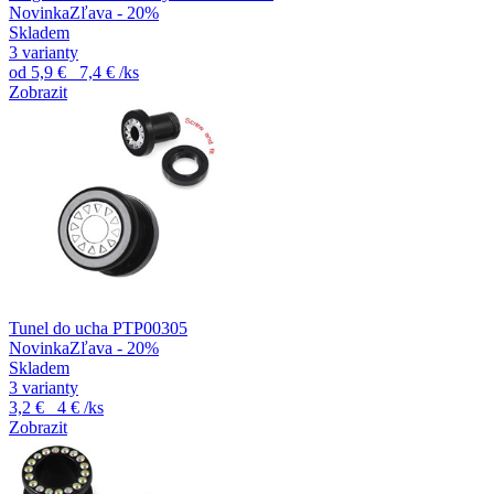
Novinka
Zľava - 20%
Skladem
3 varianty
od
5,9 €
7,4 €
/ks
Zobrazit
Tunel do ucha PTP00305
Novinka
Zľava - 20%
Skladem
3 varianty
3,2 €
4 €
/ks
Zobrazit