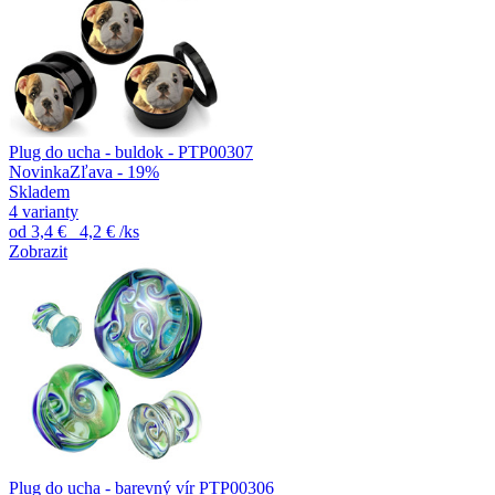
Plug do ucha - buldok - PTP00307
Novinka
Zľava - 19%
Skladem
4 varianty
od
3,4 €
4,2 €
/ks
Zobrazit
Plug do ucha - barevný vír PTP00306