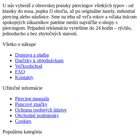
U nás vyberáš z obrovskej ponuky piercingov všetkých typov - od
klasiky do nosa, pupku či obočia, až po originálne tunely, industrial
piercing alebo náušnice. Sme na trhu už veľa rokov a vďaka tisícom
spokojných zákazníkov patríme medzi najväčšie e-shopy s
piercingom. Prípadnú reklamáciu vyriešime do 24 hodín – rýchlo,
jednoducho a bez zbytočných starostí.
Všetko o nákupe
Doprava a platba
Darčeky k objednávkam
Veľkoobchod
FAQ
Kontakty
Užitočné informácie
Piercing magazín
Puncové značky
Ochrana osobných údajov
Obchodné podmienky
Cookies
Populárna kategória