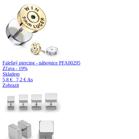
Falešný piercing - nábojnice PFA00295
Zľava - 19%
Skladem
5,8 €
7,2 €
/ks
Zobrazit