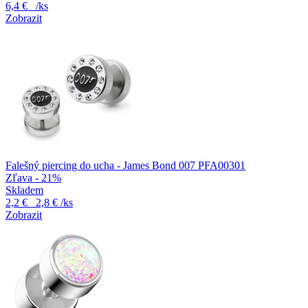
6,4 €
/ks
Zobrazit
Falešný piercing do ucha - James Bond 007 PFA00301
Zľava - 21%
Skladem
2,2 €
2,8 €
/ks
Zobrazit