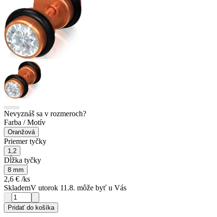
Nevyznáš sa v rozmeroch?
Farba / Motív
Oranžová
Priemer tyčky
1,2
Dĺžka tyčky
8 mm
2,6 €
/ks
Skladem
V utorok 11.8. môže byť u Vás
Pridať do košíka