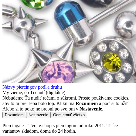
Názvy piercingov podľa druhu
My vieme, čo Ti chutí (digitálne)
Nebudeme Ťa nudiť rečami o súkromí. Proste používame cookies,
aby to tu pre Teba bolo top. Klikni na
Rozumiem
a poď si to užiť.
Alebo si to pokojne prepni po svojom v
Nastavenie
.
Rozumiem
Nastavenia
Odmietnuť všetko
Piercingate – Tvoj e-shop s piercingom od roku 2011. Tisíce
variantov skladom, doma do 24 hodín.