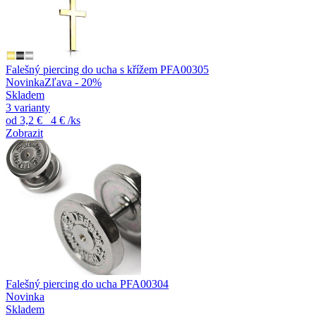
Falešný piercing do ucha s křížem PFA00305
Novinka
Zľava - 20%
Skladem
3 varianty
od
3,2 €
4 €
/ks
Zobrazit
Falešný piercing do ucha PFA00304
Novinka
Skladem