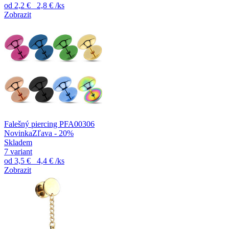
od
2,2 €
2,8 €
/ks
Zobrazit
Falešný piercing PFA00306
Novinka
Zľava - 20%
Skladem
7 variant
od
3,5 €
4,4 €
/ks
Zobrazit