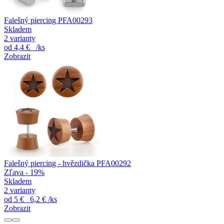
Falešný piercing PFA00293
Skladem
2 varianty
od
4,4 €
/ks
Zobrazit
Falešný piercing - hvězdička PFA00292
Zľava - 19%
Skladem
2 varianty
od
5 €
6,2 €
/ks
Zobrazit