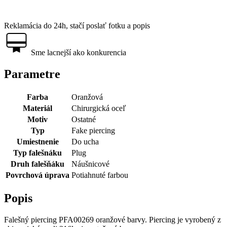
Reklamácia do 24h, stačí poslať fotku a popis
Sme lacnejší ako konkurencia
Parametre
Farba
Oranžová
Materiál
Chirurgická oceľ
Motiv
Ostatné
Typ
Fake piercing
Umiestnenie
Do ucha
Typ falešnáku
Plug
Druh falešňáku
Náušnicové
Povrchová úprava
Potiahnuté farbou
Popis
Falešný piercing PFA00269 oranžové barvy. Piercing je vyrobený z