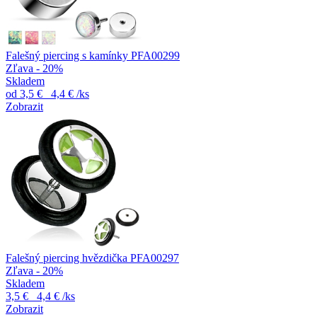
Falešný piercing s kamínky PFA00299
Zľava - 20%
Skladem
od
3,5 €
4,4 €
/ks
Zobrazit
Falešný piercing hvězdička PFA00297
Zľava - 20%
Skladem
3,5 €
4,4 €
/ks
Zobrazit