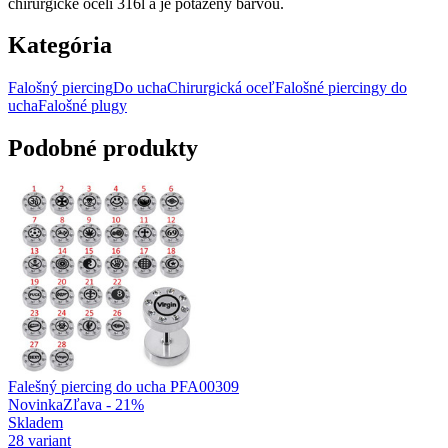
chirurgické oceli 316l a je potažený barvou.
Kategória
Falošný piercing
Do ucha
Chirurgická oceľ
Falošné piercingy do
ucha
Falošné plugy
Podobné produkty
Falešný piercing do ucha PFA00309
Novinka
Zľava - 21%
Skladem
28 variant