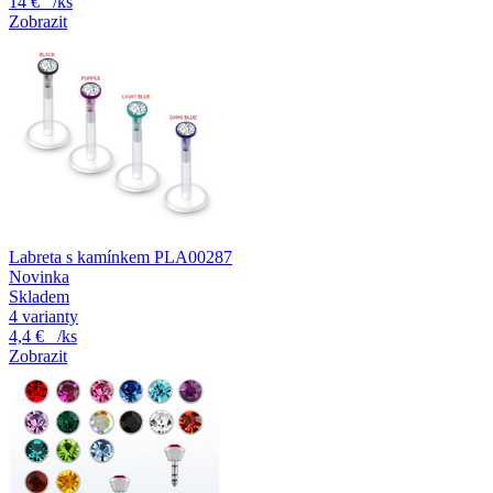
14 €
/ks
Zobrazit
Labreta s kamínkem PLA00287
Novinka
Skladem
4 varianty
4,4 €
/ks
Zobrazit