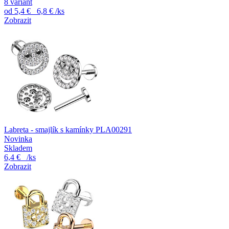
8 variant
od
5,4 €
6,8 €
/ks
Zobrazit
Labreta - smajlík s kamínky PLA00291
Novinka
Skladem
6,4 €
/ks
Zobrazit