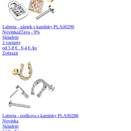
Labreta - zámek s kamínky PLA00290
Novinka
Zľava - 9%
Skladem
2 varianty
od
5,8 €
6,4 €
/ks
Zobrazit
Labreta - podkova s kamínky PLA00288
Novinka
Skladem