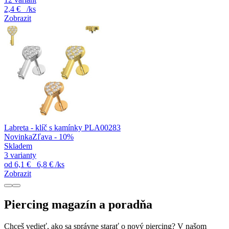
2,4 €
/ks
Zobrazit
Labreta - klíč s kamínky PLA00283
Novinka
Zľava - 10%
Skladem
3 varianty
od
6,1 €
6,8 €
/ks
Zobrazit
Piercing magazín a poradňa
Chceš vedieť, ako sa správne starať o nový piercing? V našom