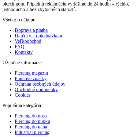
piercingom. Prípadnú reklamáciu vyriešime do 24 hodín – rýchlo,
jednoducho a bez zbytočných starostí.
Všetko o nákupe
Doprava a platba
Darčeky k objednávkam
Veľkoobchod
FAQ
Kontakty
Užitočné informácie
Piercing magazín
Puncové značky
Ochrana osobných údajov
Obchodné podmienky
Cookies
Populárna kategória
Piercing do nosa
Piercing do pupku
Piercing do ucha
Industrial piercing