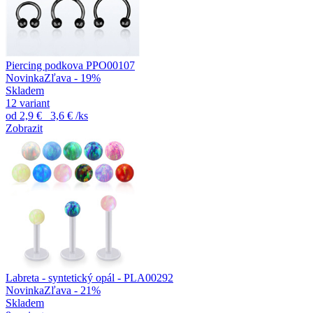
Piercing podkova PPO00107
Novinka
Zľava - 19%
Skladem
12 variant
od
2,9 €
3,6 €
/ks
Zobrazit
Labreta - syntetický opál - PLA00292
Novinka
Zľava - 21%
Skladem