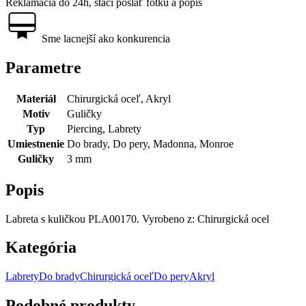
Reklamácia do 24h, stačí poslať fotku a popis
Sme lacnejší ako konkurencia
Parametre
Materiál
Chirurgická oceľ, Akryl
Motiv
Guličky
Typ
Piercing, Labrety
Umiestnenie
Do brady, Do pery, Madonna, Monroe
Guličky
3 mm
Popis
Labreta s kuličkou PLA00170. Vyrobeno z: Chirurgická ocel
Kategória
Labrety
Do brady
Chirurgická oceľ
Do pery
Akryl
Podobné produkty