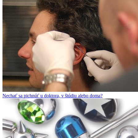
Nechať sa pichnúť u doktora, v štúdiu alebo doma?