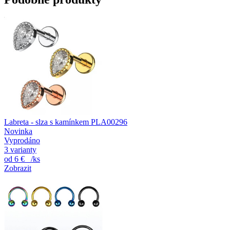
Labreta - slza s kamínkem PLA00296
Novinka
Vyprodáno
3 varianty
od
6 €
/ks
Zobrazit