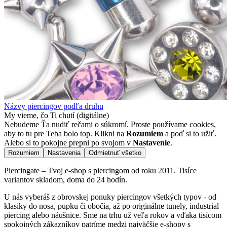
Názvy piercingov podľa druhu
My vieme, čo Ti chutí (digitálne)
Nebudeme Ťa nudiť rečami o súkromí. Proste používame cookies,
aby to tu pre Teba bolo top. Klikni na
Rozumiem
a poď si to užiť.
Alebo si to pokojne prepni po svojom v
Nastavenie
.
Rozumiem
Nastavenia
Odmietnuť všetko
Piercingate – Tvoj e-shop s piercingom od roku 2011. Tisíce
variantov skladom, doma do 24 hodín.
U nás vyberáš z obrovskej ponuky piercingov všetkých typov - od
klasiky do nosa, pupku či obočia, až po originálne tunely, industrial
piercing alebo náušnice. Sme na trhu už veľa rokov a vďaka tisícom
spokojných zákazníkov patríme medzi najväčšie e-shopy s