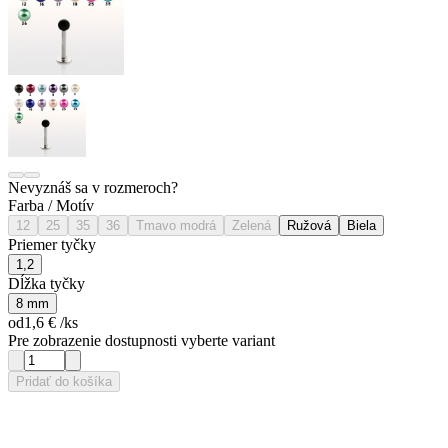
Nevyznáš sa v rozmeroch?
Farba / Motív
12
25
35
36
Tmavo modrá
Zelená
Ružová
Biela
Priemer tyčky
1,2
Dĺžka tyčky
8 mm
od
1,6 €
/ks
Pre zobrazenie dostupnosti vyberte variant
Pridať do košíka