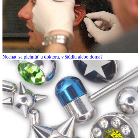
Nechať sa pichnúť u doktora, v štúdiu alebo doma?