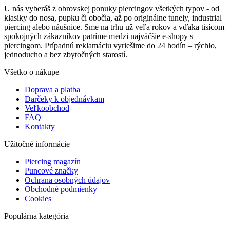
U nás vyberáš z obrovskej ponuky piercingov všetkých typov - od
klasiky do nosa, pupku či obočia, až po originálne tunely, industrial
piercing alebo náušnice. Sme na trhu už veľa rokov a vďaka tisícom
spokojných zákazníkov patríme medzi najväčšie e-shopy s
piercingom. Prípadnú reklamáciu vyriešime do 24 hodín – rýchlo,
jednoducho a bez zbytočných starostí.
Všetko o nákupe
Doprava a platba
Darčeky k objednávkam
Veľkoobchod
FAQ
Kontakty
Užitočné informácie
Piercing magazín
Puncové značky
Ochrana osobných údajov
Obchodné podmienky
Cookies
Populárna kategória