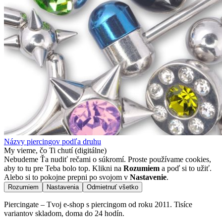
Názvy piercingov podľa druhu
My vieme, čo Ti chutí (digitálne)
Nebudeme Ťa nudiť rečami o súkromí. Proste používame cookies,
aby to tu pre Teba bolo top. Klikni na
Rozumiem
a poď si to užiť.
Alebo si to pokojne prepni po svojom v
Nastavenie
.
Rozumiem
Nastavenia
Odmietnuť všetko
Piercingate – Tvoj e-shop s piercingom od roku 2011. Tisíce
variantov skladom, doma do 24 hodín.