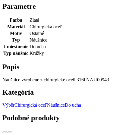
Parametre
Farba
Zlatá
Materiál
Chirurgická oceľ
Motiv
Ostatné
Typ
Náušnice
Umiestnenie
Do ucha
Typ náušníc
Krúžky
Popis
Náušnice vyrobené z chirurgické oceli 316l NAU00943.
Kategória
Výběr
Chirurgická oceľ
Náušnice
Do ucha
Podobné produkty