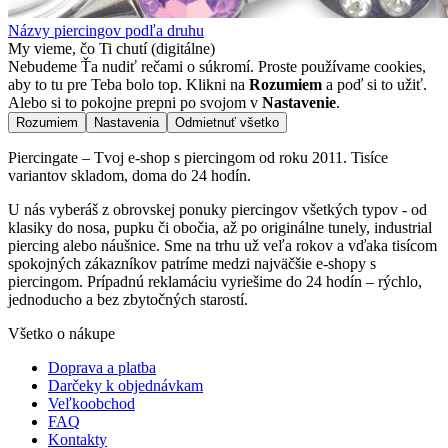
Názvy piercingov podľa druhu
My vieme, čo Ti chutí (digitálne)
Nebudeme Ťa nudiť rečami o súkromí. Proste používame cookies,
aby to tu pre Teba bolo top. Klikni na
Rozumiem
a poď si to užiť.
Alebo si to pokojne prepni po svojom v
Nastavenie
.
Rozumiem
Nastavenia
Odmietnuť všetko
Piercingate – Tvoj e-shop s piercingom od roku 2011. Tisíce
variantov skladom, doma do 24 hodín.
U nás vyberáš z obrovskej ponuky piercingov všetkých typov - od
klasiky do nosa, pupku či obočia, až po originálne tunely, industrial
piercing alebo náušnice. Sme na trhu už veľa rokov a vďaka tisícom
spokojných zákazníkov patríme medzi najväčšie e-shopy s
piercingom. Prípadnú reklamáciu vyriešime do 24 hodín – rýchlo,
jednoducho a bez zbytočných starostí.
Všetko o nákupe
Doprava a platba
Darčeky k objednávkam
Veľkoobchod
FAQ
Kontakty