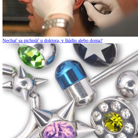
Nechať sa pichnúť u doktora, v štúdiu alebo doma?