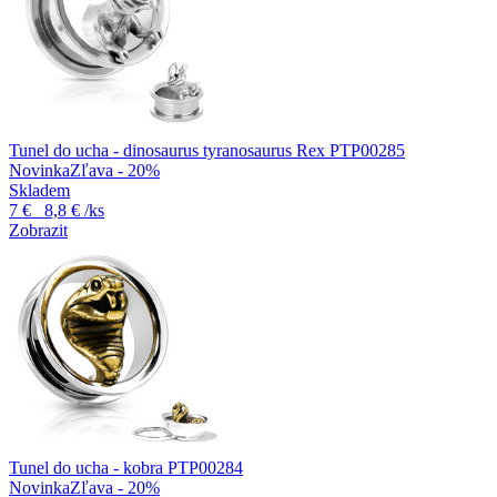
Tunel do ucha - dinosaurus tyranosaurus Rex PTP00285
Novinka
Zľava - 20%
Skladem
7 €
8,8 €
/ks
Zobrazit
Tunel do ucha - kobra PTP00284
Novinka
Zľava - 20%