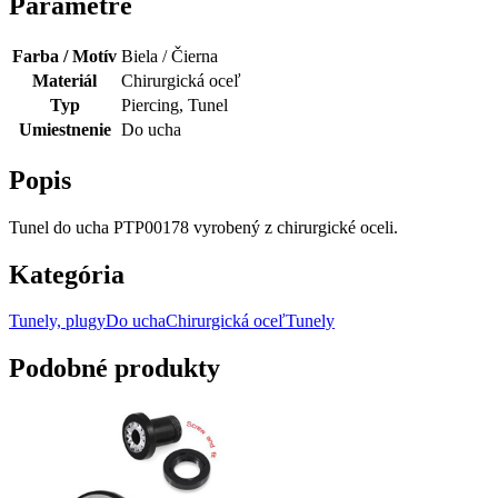
Parametre
Farba / Motív
Biela / Čierna
Materiál
Chirurgická oceľ
Typ
Piercing, Tunel
Umiestnenie
Do ucha
Popis
Tunel do ucha PTP00178 vyrobený z chirurgické oceli.
Kategória
Tunely, plugy
Do ucha
Chirurgická oceľ
Tunely
Podobné produkty