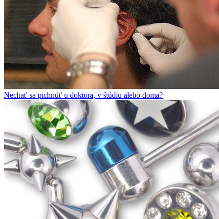
Nechať sa pichnúť u doktora, v štúdiu alebo doma?