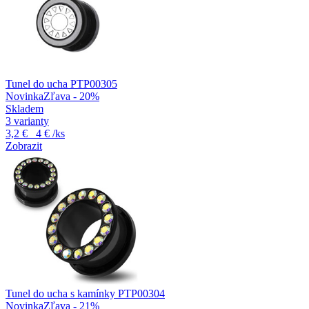
Tunel do ucha PTP00305
Novinka
Zľava - 20%
Skladem
3 varianty
3,2 €
4 €
/ks
Zobrazit
Tunel do ucha s kamínky PTP00304
Novinka
Zľava - 21%