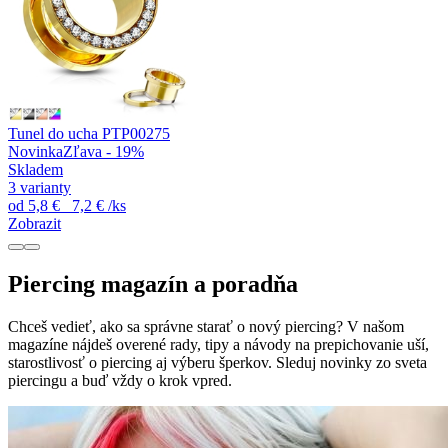
Tunel do ucha PTP00275
Novinka
Zľava - 19%
Skladem
3 varianty
od
5,8 €
7,2 €
/ks
Zobrazit
Piercing magazín a poradňa
Chceš vedieť, ako sa správne starať o nový piercing? V našom
magazíne nájdeš overené rady, tipy a návody na prepichovanie uší,
starostlivosť o piercing aj výberu šperkov. Sleduj novinky zo sveta
piercingu a buď vždy o krok vpred.