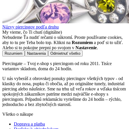
Názvy piercingov podľa druhu
My vieme, čo Ti chutí (digitálne)
Nebudeme Ťa nudiť rečami o súkromí. Proste používame cookies,
aby to tu pre Teba bolo top. Klikni na
Rozumiem
a poď si to užiť.
Alebo si to pokojne prepni po svojom v
Nastavenie
.
Rozumiem
Nastavenia
Odmietnuť všetko
Piercingate – Tvoj e-shop s piercingom od roku 2011. Tisíce
variantov skladom, doma do 24 hodín.
U nás vyberáš z obrovskej ponuky piercingov všetkých typov - od
klasiky do nosa, pupku či obočia, až po originálne tunely, industrial
piercing alebo náušnice. Sme na trhu už veľa rokov a vďaka tisícom
spokojných zákazníkov patríme medzi najväčšie e-shopy s
piercingom. Prípadnú reklamáciu vyriešime do 24 hodín – rýchlo,
jednoducho a bez zbytočných starostí.
Všetko o nákupe
Doprava a platba