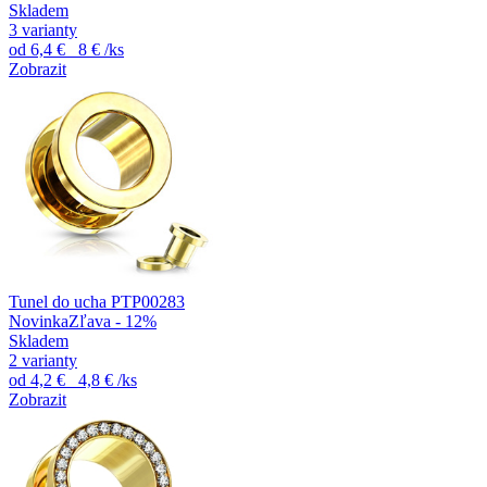
Skladem
3 varianty
od
6,4 €
8 €
/ks
Zobrazit
Tunel do ucha PTP00283
Novinka
Zľava - 12%
Skladem
2 varianty
od
4,2 €
4,8 €
/ks
Zobrazit