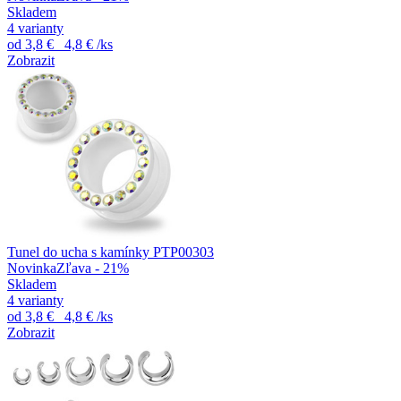
Skladem
4 varianty
od
3,8 €
4,8 €
/ks
Zobrazit
Tunel do ucha s kamínky PTP00303
Novinka
Zľava - 21%
Skladem
4 varianty
od
3,8 €
4,8 €
/ks
Zobrazit