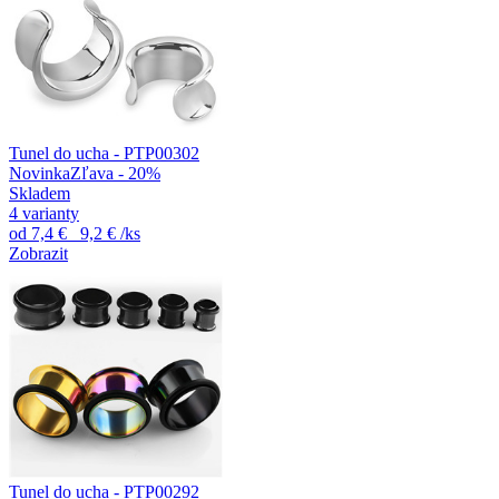
Tunel do ucha - PTP00302
Novinka
Zľava - 20%
Skladem
4 varianty
od
7,4 €
9,2 €
/ks
Zobrazit
Tunel do ucha - PTP00292