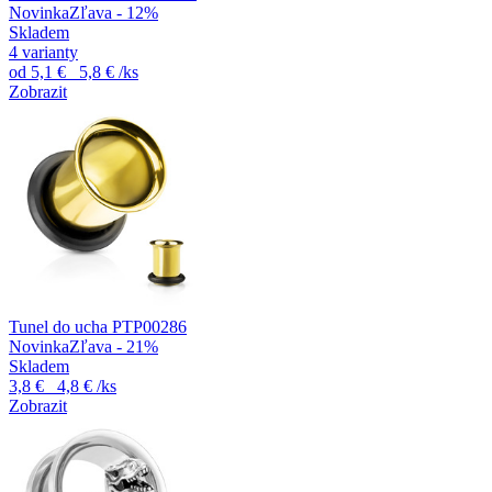
Novinka
Zľava - 12%
Skladem
4 varianty
od
5,1 €
5,8 €
/ks
Zobrazit
Tunel do ucha PTP00286
Novinka
Zľava - 21%
Skladem
3,8 €
4,8 €
/ks
Zobrazit