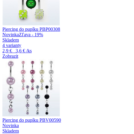
Piercing do pupíku PBP00308
Novinka
Zľava - 19%
Skladem
4 varianty
2,9 €
3,6 €
/ks
Zobrazit
Piercing do pupíku PBV00590
Novinka
Skladem