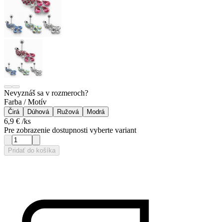
Nevyznáš sa v rozmeroch?
Farba / Motív
Čirá
Dúhová
Ružová
Modrá
6,9 €
/ks
Pre zobrazenie dostupnosti vyberte variant
Pridať do košíka