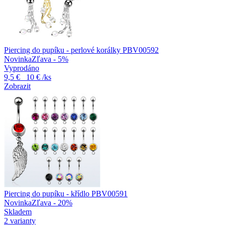
Piercing do pupíku - perlové korálky PBV00592
Novinka
Zľava - 5%
Vyprodáno
9,5 €
10 €
/ks
Zobrazit
Piercing do pupíku - křídlo PBV00591
Novinka
Zľava - 20%
Skladem
2 varianty