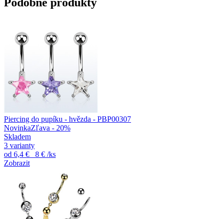
Podobné produkty
Piercing do pupíku - hvězda - PBP00307
Novinka
Zľava - 20%
Skladem
3 varianty
od
6,4 €
8 €
/ks
Zobrazit