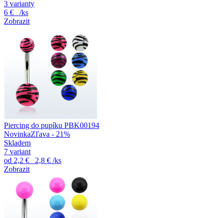
3 varianty
6 €
/ks
Zobrazit
Piercing do pupíku PBK00194
Novinka
Zľava - 21%
Skladem
7 variant
od
2,2 €
2,8 €
/ks
Zobrazit