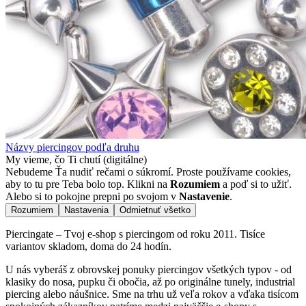
Názvy piercingov podľa druhu
My vieme, čo Ti chutí (digitálne)
Nebudeme Ťa nudiť rečami o súkromí. Proste používame cookies,
aby to tu pre Teba bolo top. Klikni na
Rozumiem
a poď si to užiť.
Alebo si to pokojne prepni po svojom v
Nastavenie
.
Rozumiem
Nastavenia
Odmietnuť všetko
Piercingate – Tvoj e-shop s piercingom od roku 2011. Tisíce
variantov skladom, doma do 24 hodín.
U nás vyberáš z obrovskej ponuky piercingov všetkých typov - od
klasiky do nosa, pupku či obočia, až po originálne tunely, industrial
piercing alebo náušnice. Sme na trhu už veľa rokov a vďaka tisícom