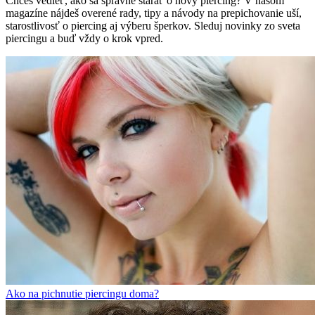
Chceš vedieť, ako sa správne starať o nový piercing? V našom
magazíne nájdeš overené rady, tipy a návody na prepichovanie uší,
starostlivosť o piercing aj výberu šperkov. Sleduj novinky zo sveta
piercingu a buď vždy o krok vpred.
Ako na pichnutie piercingu doma?