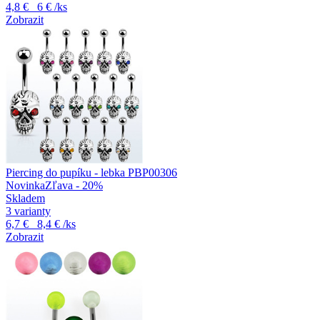
4,8 €
6 €
/ks
Zobrazit
Piercing do pupíku - lebka PBP00306
Novinka
Zľava - 20%
Skladem
3 varianty
6,7 €
8,4 €
/ks
Zobrazit