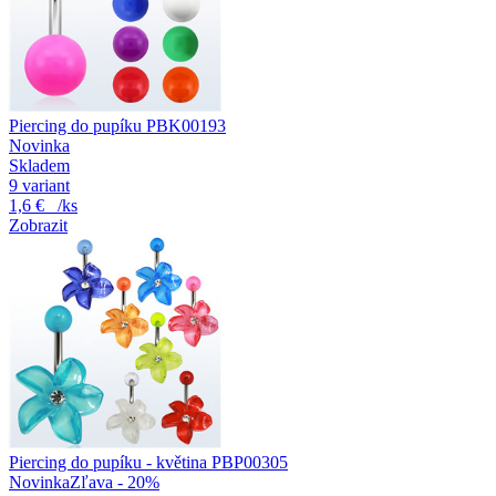
Piercing do pupíku PBK00193
Novinka
Skladem
9 variant
1,6 €
/ks
Zobrazit
Piercing do pupíku - květina PBP00305
Novinka
Zľava - 20%