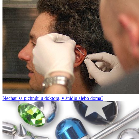
Nechať sa pichnúť u doktora, v štúdiu alebo doma?