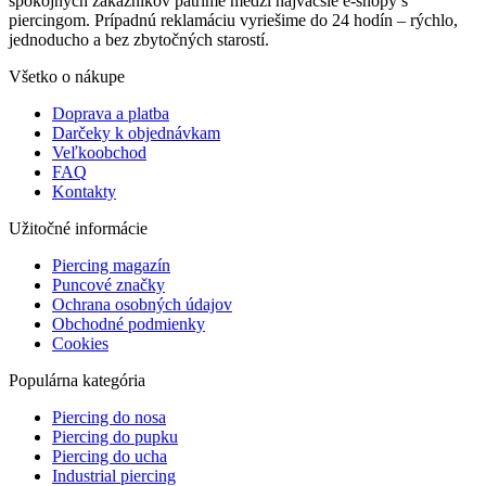
spokojných zákazníkov patríme medzi najväčšie e-shopy s
piercingom. Prípadnú reklamáciu vyriešime do 24 hodín – rýchlo,
jednoducho a bez zbytočných starostí.
Všetko o nákupe
Doprava a platba
Darčeky k objednávkam
Veľkoobchod
FAQ
Kontakty
Užitočné informácie
Piercing magazín
Puncové značky
Ochrana osobných údajov
Obchodné podmienky
Cookies
Populárna kategória
Piercing do nosa
Piercing do pupku
Piercing do ucha
Industrial piercing