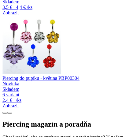
Skladem
3,5 €
4,4 €
/ks
Zobrazit
Piercing do pupíku - květina PBP00304
Novinka
Skladem
6 variant
2,4 €
/ks
Zobrazit
Piercing magazín a poradňa