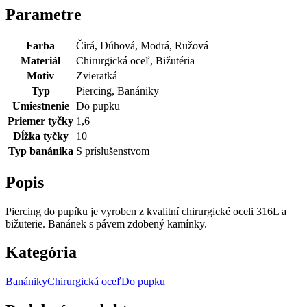
Parametre
Farba
Čirá, Dúhová, Modrá, Ružová
Materiál
Chirurgická oceľ, Bižutéria
Motiv
Zvieratká
Typ
Piercing, Banániky
Umiestnenie
Do pupku
Priemer tyčky
1,6
Dĺžka tyčky
10
Typ banánika
S príslušenstvom
Popis
Piercing do pupíku je vyroben z kvalitní chirurgické oceli 316L a
bižuterie. Banánek s pávem zdobený kamínky.
Kategória
Banániky
Chirurgická oceľ
Do pupku