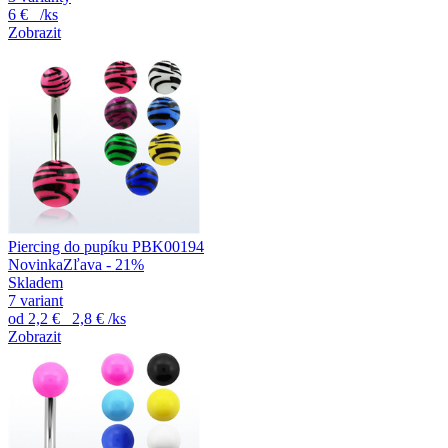
6 €
/ks
Zobrazit
Piercing do pupíku PBK00194
Novinka
Zľava - 21%
Skladem
7 variant
od
2,2 €
2,8 €
/ks
Zobrazit