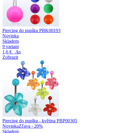
Piercing do pupíku PBK00193
Novinka
Skladem
9 variant
1,6 €
/ks
Zobrazit
Piercing do pupíku - květina PBP00305
Novinka
Zľava - 20%
Skladem