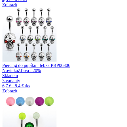
Zobrazit
Piercing do pupíku - lebka PBP00306
Novinka
Zľava - 20%
Skladem
3 varianty
6,7 €
8,4 €
/ks
Zobrazit