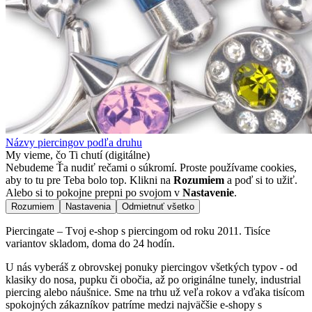
Názvy piercingov podľa druhu
My vieme, čo Ti chutí (digitálne)
Nebudeme Ťa nudiť rečami o súkromí. Proste používame cookies,
aby to tu pre Teba bolo top. Klikni na
Rozumiem
a poď si to užiť.
Alebo si to pokojne prepni po svojom v
Nastavenie
.
Rozumiem
Nastavenia
Odmietnuť všetko
Piercingate – Tvoj e-shop s piercingom od roku 2011. Tisíce
variantov skladom, doma do 24 hodín.
U nás vyberáš z obrovskej ponuky piercingov všetkých typov - od
klasiky do nosa, pupku či obočia, až po originálne tunely, industrial
piercing alebo náušnice. Sme na trhu už veľa rokov a vďaka tisícom
spokojných zákazníkov patríme medzi najväčšie e-shopy s