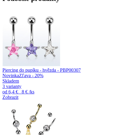
Piercing do pupíku - hvězda - PBP00307
Novinka
Zľava - 20%
Skladem
3 varianty
od
6,4 €
8 €
/ks
Zobrazit