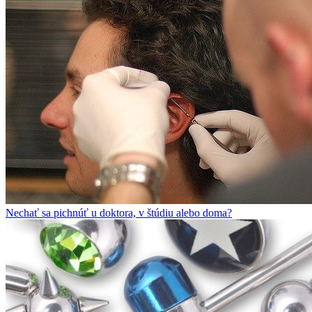
Nechať sa pichnúť u doktora, v štúdiu alebo doma?