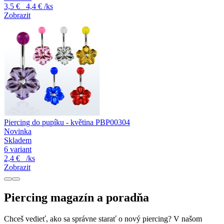
3,5 €
4,4 €
/ks
Zobrazit
Piercing do pupíku - květina PBP00304
Novinka
Skladem
6 variant
2,4 €
/ks
Zobrazit
Piercing magazín a poradňa
Chceš vedieť, ako sa správne starať o nový piercing? V našom