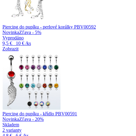
Piercing do pupíku - perlové korálky PBV00592
Novinka
Zľava - 5%
Vyprodáno
9,5 €
10 €
/ks
Zobrazit
Piercing do pupíku - křídlo PBV00591
Novinka
Zľava - 20%
Skladem
2 varianty
4,8 €
6 €
/ks