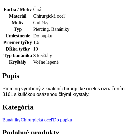
Farba / Motív
Čirá
Materiál
Chirurgická oceľ
Motiv
Guličky
Typ
Piercing, Banániky
Umiestnenie
Do pupku
Priemer tyčky
1,6
Dĺžka tyčky
10
Typ banánika
S kryštály
Kryštály
Voľne lepené
Popis
Piercing vyrobený z kvalitní chirurgické oceli s označením
316L s kuličkou osázenou čirými krystaly.
Kategória
Banániky
Chirurgická oceľ
Do pupku
Podobné produkty