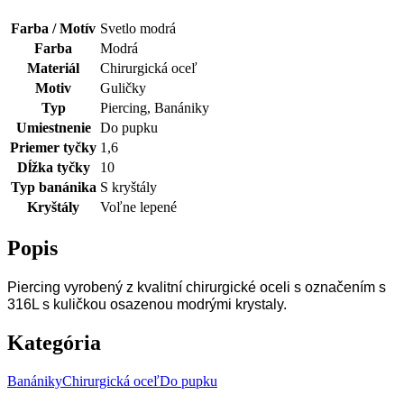
Farba / Motív
Svetlo modrá
Farba
Modrá
Materiál
Chirurgická oceľ
Motiv
Guličky
Typ
Piercing, Banániky
Umiestnenie
Do pupku
Priemer tyčky
1,6
Dĺžka tyčky
10
Typ banánika
S kryštály
Kryštály
Voľne lepené
Popis
Piercing vyrobený z kvalitní chirurgické oceli s označením s
316L s kuličkou osazenou modrými krystaly.
Kategória
Banániky
Chirurgická oceľ
Do pupku