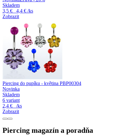
Skladem
3,5 €
4,4 €
/ks
Zobrazit
Piercing do pupíku - květina PBP00304
Novinka
Skladem
6 variant
2,4 €
/ks
Zobrazit
Piercing magazín a poradňa