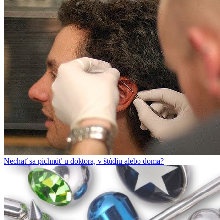
Nechať sa pichnúť u doktora, v štúdiu alebo doma?