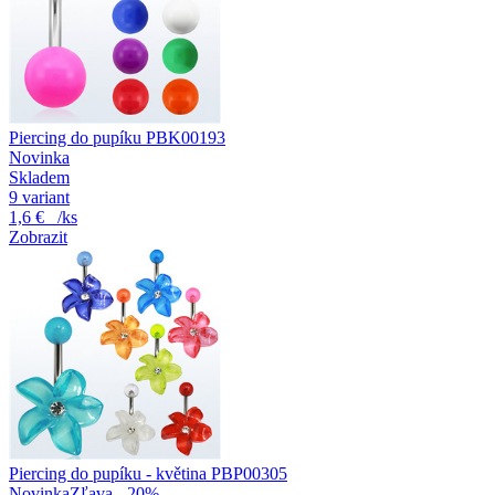
Piercing do pupíku PBK00193
Novinka
Skladem
9 variant
1,6 €
/ks
Zobrazit
Piercing do pupíku - květina PBP00305
Novinka
Zľava - 20%