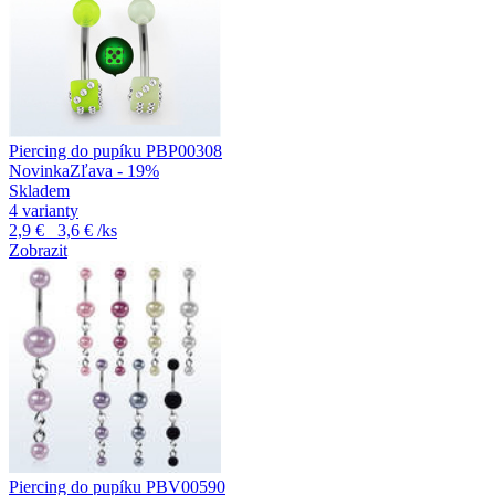
Piercing do pupíku PBP00308
Novinka
Zľava - 19%
Skladem
4 varianty
2,9 €
3,6 €
/ks
Zobrazit
Piercing do pupíku PBV00590