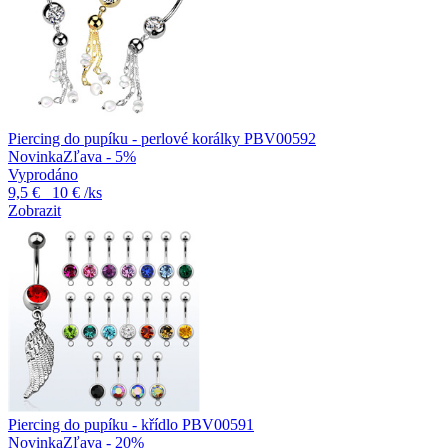
Piercing do pupíku - perlové korálky PBV00592
Novinka
Zľava - 5%
Vyprodáno
9,5 €
10 €
/ks
Zobrazit
Piercing do pupíku - křídlo PBV00591
Novinka
Zľava - 20%