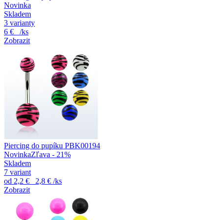
Novinka
Skladem
3 varianty
6 €
/ks
Zobrazit
Piercing do pupíku PBK00194
Novinka
Zľava - 21%
Skladem
7 variant
od
2,2 €
2,8 €
/ks
Zobrazit