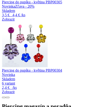
Piercing do pupíku - květina PBP00305
Novinka
Zľava - 20%
Skladem
3,5 €
4,4 €
/ks
Zobrazit
Piercing do pupíku - květina PBP00304
Novinka
Skladem
6 variant
2,4 €
/ks
Zobrazit
Piercing magazín a poradňa