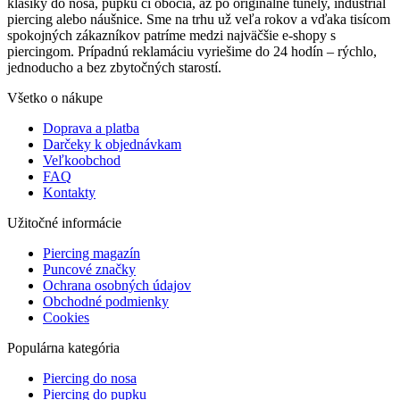
klasiky do nosa, pupku či obočia, až po originálne tunely, industrial
piercing alebo náušnice. Sme na trhu už veľa rokov a vďaka tisícom
spokojných zákazníkov patríme medzi najväčšie e-shopy s
piercingom. Prípadnú reklamáciu vyriešime do 24 hodín – rýchlo,
jednoducho a bez zbytočných starostí.
Všetko o nákupe
Doprava a platba
Darčeky k objednávkam
Veľkoobchod
FAQ
Kontakty
Užitočné informácie
Piercing magazín
Puncové značky
Ochrana osobných údajov
Obchodné podmienky
Cookies
Populárna kategória
Piercing do nosa
Piercing do pupku