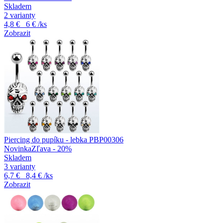
Skladem
2 varianty
4,8 €
6 €
/ks
Zobrazit
Piercing do pupíku - lebka PBP00306
Novinka
Zľava - 20%
Skladem
3 varianty
6,7 €
8,4 €
/ks
Zobrazit