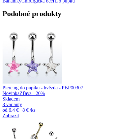
Banániky
Chirurgická oceľ
Do pupku
Podobné produkty
Piercing do pupíku - hvězda - PBP00307
Novinka
Zľava - 20%
Skladem
3 varianty
od
6,4 €
8 €
/ks
Zobrazit