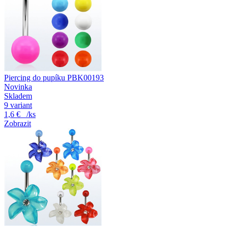
Piercing do pupíku PBK00193
Novinka
Skladem
9 variant
1,6 €
/ks
Zobrazit