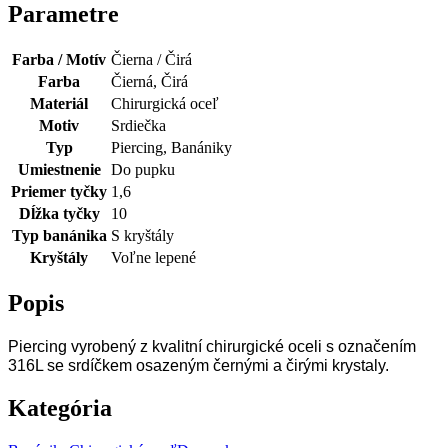
Parametre
Farba / Motív
Čierna / Čirá
Farba
Čierná, Čirá
Materiál
Chirurgická oceľ
Motiv
Srdiečka
Typ
Piercing, Banániky
Umiestnenie
Do pupku
Priemer tyčky
1,6
Dĺžka tyčky
10
Typ banánika
S kryštály
Kryštály
Voľne lepené
Popis
Piercing vyrobený z kvalitní chirurgické oceli s označením
316L se srdíčkem osazeným černými a čirými krystaly.
Kategória