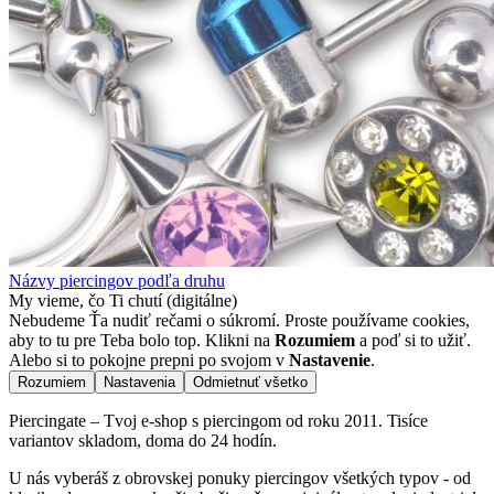
Názvy piercingov podľa druhu
My vieme, čo Ti chutí (digitálne)
Nebudeme Ťa nudiť rečami o súkromí. Proste používame cookies,
aby to tu pre Teba bolo top. Klikni na
Rozumiem
a poď si to užiť.
Alebo si to pokojne prepni po svojom v
Nastavenie
.
Rozumiem
Nastavenia
Odmietnuť všetko
Piercingate – Tvoj e-shop s piercingom od roku 2011. Tisíce
variantov skladom, doma do 24 hodín.
U nás vyberáš z obrovskej ponuky piercingov všetkých typov - od