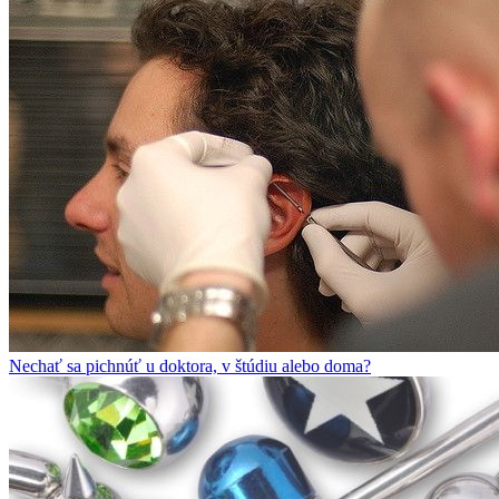
Nechať sa pichnúť u doktora, v štúdiu alebo doma?