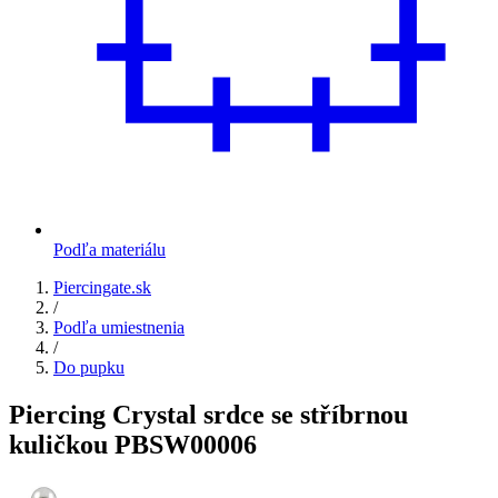
Podľa materiálu
Piercingate.sk
/
Podľa umiestnenia
/
Do pupku
Piercing Crystal srdce se stříbrnou
kuličkou PBSW00006