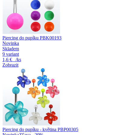
Piercing do pupíku PBK00193
Novinka
Skladem
9 variant
1,6 €
/ks
Zobrazit
Piercing do pupíku - květina PBP00305
Novinka
Zľava - 20%