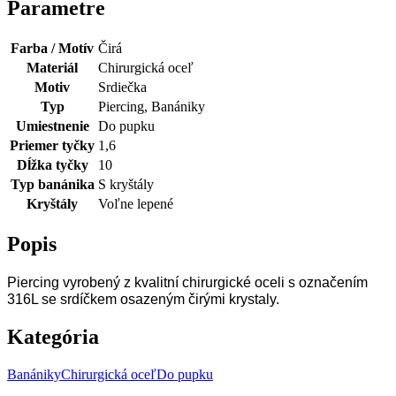
Parametre
Farba / Motív
Čirá
Materiál
Chirurgická oceľ
Motiv
Srdiečka
Typ
Piercing, Banániky
Umiestnenie
Do pupku
Priemer tyčky
1,6
Dĺžka tyčky
10
Typ banánika
S kryštály
Kryštály
Voľne lepené
Popis
Piercing vyrobený z kvalitní chirurgické oceli s označením
316L se srdíčkem osazeným čirými krystaly.
Kategória
Banániky
Chirurgická oceľ
Do pupku