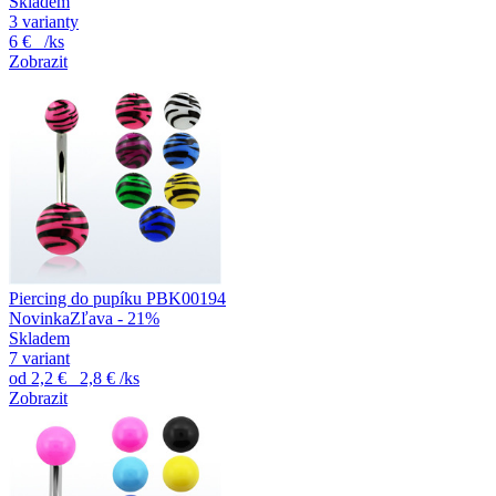
Skladem
3 varianty
6 €
/ks
Zobrazit
Piercing do pupíku PBK00194
Novinka
Zľava - 21%
Skladem
7 variant
od
2,2 €
2,8 €
/ks
Zobrazit