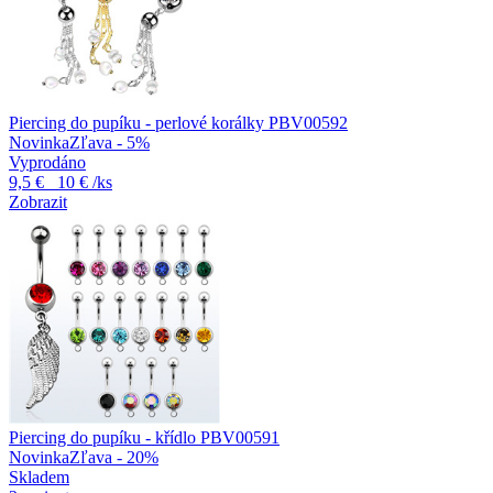
Piercing do pupíku - perlové korálky PBV00592
Novinka
Zľava - 5%
Vyprodáno
9,5 €
10 €
/ks
Zobrazit
Piercing do pupíku - křídlo PBV00591
Novinka
Zľava - 20%
Skladem