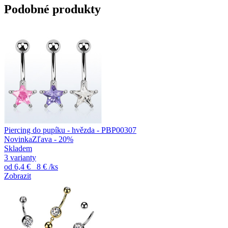
Podobné produkty
Piercing do pupíku - hvězda - PBP00307
Novinka
Zľava - 20%
Skladem
3 varianty
od
6,4 €
8 €
/ks
Zobrazit