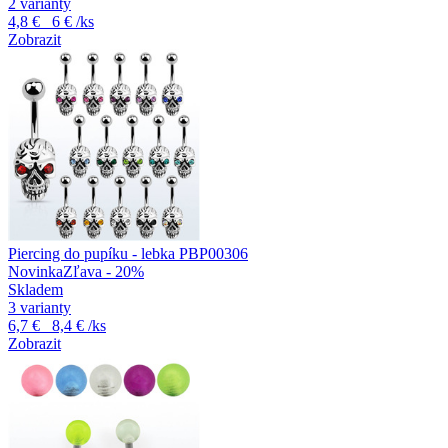
2 varianty
4,8 €
6 €
/ks
Zobrazit
Piercing do pupíku - lebka PBP00306
Novinka
Zľava - 20%
Skladem
3 varianty
6,7 €
8,4 €
/ks
Zobrazit