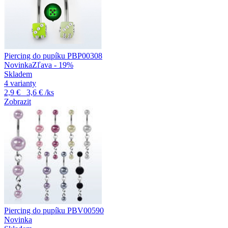
Piercing do pupíku PBP00308
Novinka
Zľava - 19%
Skladem
4 varianty
2,9 €
3,6 €
/ks
Zobrazit
Piercing do pupíku PBV00590
Novinka