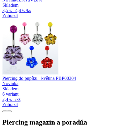
Skladem
3,5 €
4,4 €
/ks
Zobrazit
Piercing do pupíku - květina PBP00304
Novinka
Skladem
6 variant
2,4 €
/ks
Zobrazit
Piercing magazín a poradňa