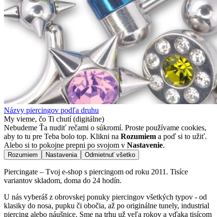
Názvy piercingov podľa druhu
My vieme, čo Ti chutí (digitálne)
Nebudeme Ťa nudiť rečami o súkromí. Proste používame cookies,
aby to tu pre Teba bolo top. Klikni na
Rozumiem
a poď si to užiť.
Alebo si to pokojne prepni po svojom v
Nastavenie
.
Rozumiem
Nastavenia
Odmietnuť všetko
Piercingate – Tvoj e-shop s piercingom od roku 2011. Tisíce
variantov skladom, doma do 24 hodín.
U nás vyberáš z obrovskej ponuky piercingov všetkých typov - od
klasiky do nosa, pupku či obočia, až po originálne tunely, industrial
piercing alebo náušnice. Sme na trhu už veľa rokov a vďaka tisícom