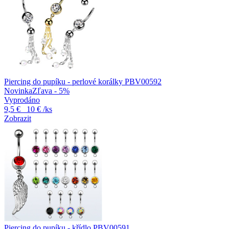
Piercing do pupíku - perlové korálky PBV00592
Novinka
Zľava - 5%
Vyprodáno
9,5 €
10 €
/ks
Zobrazit
Piercing do pupíku - křídlo PBV00591