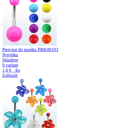
Piercing do pupíku PBK00193
Novinka
Skladem
9 variant
1,6 €
/ks
Zobrazit