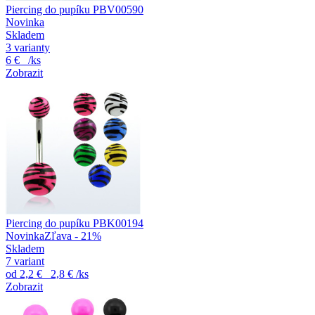
Piercing do pupíku PBV00590
Novinka
Skladem
3 varianty
6 €
/ks
Zobrazit
Piercing do pupíku PBK00194
Novinka
Zľava - 21%
Skladem
7 variant
od
2,2 €
2,8 €
/ks
Zobrazit