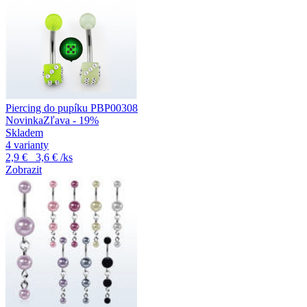
Piercing do pupíku PBP00308
Novinka
Zľava - 19%
Skladem
4 varianty
2,9 €
3,6 €
/ks
Zobrazit