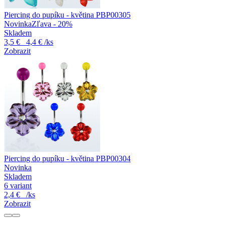
Piercing do pupíku - květina PBP00305
Novinka
Zľava - 20%
Skladem
3,5 €
4,4 €
/ks
Zobrazit
Piercing do pupíku - květina PBP00304
Novinka
Skladem
6 variant
2,4 €
/ks
Zobrazit