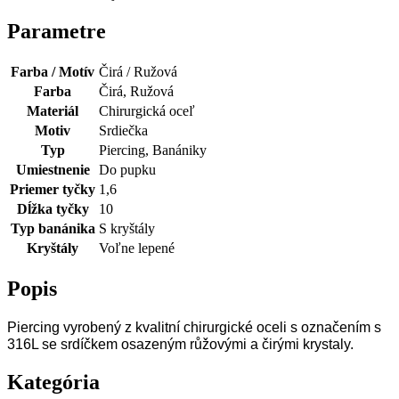
Parametre
Farba / Motív
Čirá / Ružová
Farba
Čirá, Ružová
Materiál
Chirurgická oceľ
Motiv
Srdiečka
Typ
Piercing, Banániky
Umiestnenie
Do pupku
Priemer tyčky
1,6
Dĺžka tyčky
10
Typ banánika
S kryštály
Kryštály
Voľne lepené
Popis
Piercing vyrobený z kvalitní chirurgické oceli s označením s
316L se srdíčkem osazeným růžovými a čirými krystaly.
Kategória