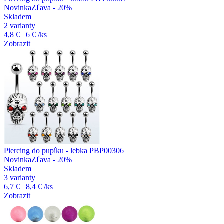
Novinka
Zľava - 20%
Skladem
2 varianty
4,8 €
6 €
/ks
Zobrazit
Piercing do pupíku - lebka PBP00306
Novinka
Zľava - 20%
Skladem
3 varianty
6,7 €
8,4 €
/ks
Zobrazit