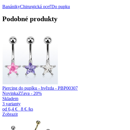
Banániky
Chirurgická oceľ
Do pupku
Podobné produkty
Piercing do pupíku - hvězda - PBP00307
Novinka
Zľava - 20%
Skladem
3 varianty
od
6,4 €
8 €
/ks
Zobrazit