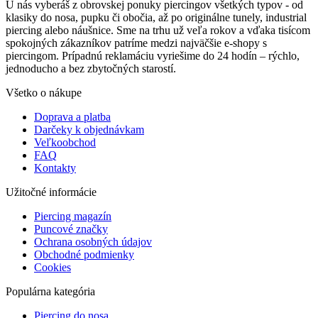
U nás vyberáš z obrovskej ponuky piercingov všetkých typov - od
klasiky do nosa, pupku či obočia, až po originálne tunely, industrial
piercing alebo náušnice. Sme na trhu už veľa rokov a vďaka tisícom
spokojných zákazníkov patríme medzi najväčšie e-shopy s
piercingom. Prípadnú reklamáciu vyriešime do 24 hodín – rýchlo,
jednoducho a bez zbytočných starostí.
Všetko o nákupe
Doprava a platba
Darčeky k objednávkam
Veľkoobchod
FAQ
Kontakty
Užitočné informácie
Piercing magazín
Puncové značky
Ochrana osobných údajov
Obchodné podmienky
Cookies
Populárna kategória
Piercing do nosa