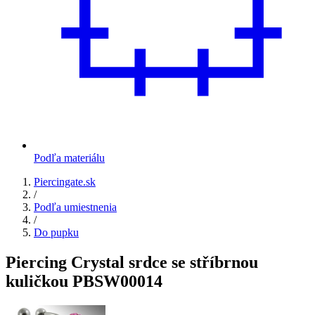
Podľa materiálu
Piercingate.sk
/
Podľa umiestnenia
/
Do pupku
Piercing Crystal srdce se stříbrnou
kuličkou PBSW00014