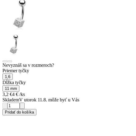
Nevyznáš sa v rozmeroch?
Priemer tyčky
1,6
Dĺžka tyčky
11 mm
3,2 €
4 €
/ks
Skladem
V utorok 11.8. môže byť u Vás
Pridať do košíka