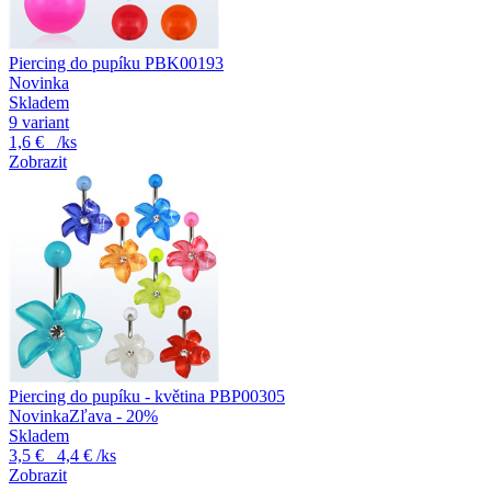
Piercing do pupíku PBK00193
Novinka
Skladem
9 variant
1,6 €
/ks
Zobrazit
Piercing do pupíku - květina PBP00305
Novinka
Zľava - 20%
Skladem
3,5 €
4,4 €
/ks
Zobrazit