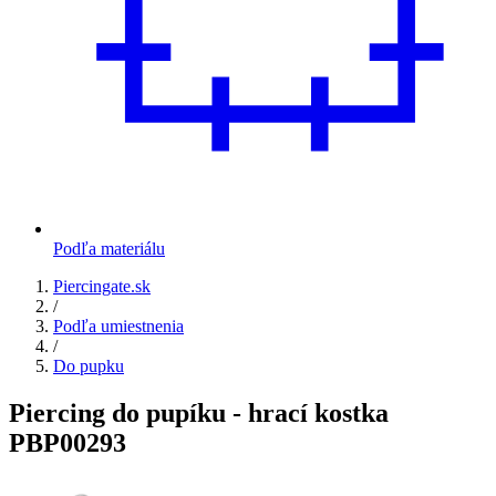
Podľa materiálu
Piercingate.sk
/
Podľa umiestnenia
/
Do pupku
Piercing do pupíku - hrací kostka
PBP00293