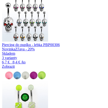
Piercing do pupíku - lebka PBP00306
Novinka
Zľava - 20%
Skladem
3 varianty
6,7 €
8,4 €
/ks
Zobrazit