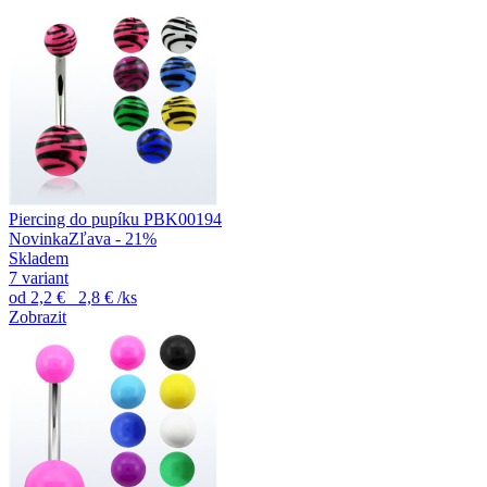
Piercing do pupíku PBK00194
Novinka
Zľava - 21%
Skladem
7 variant
od
2,2 €
2,8 €
/ks
Zobrazit