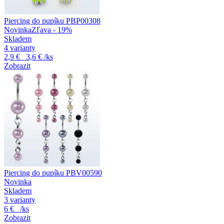
Piercing do pupíku PBP00308
Novinka
Zľava - 19%
Skladem
4 varianty
2,9 €
3,6 €
/ks
Zobrazit
Piercing do pupíku PBV00590
Novinka
Skladem
3 varianty
6 €
/ks
Zobrazit