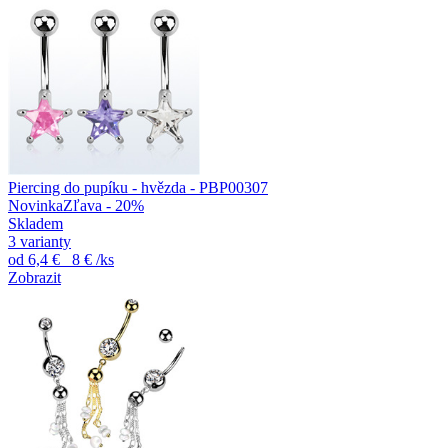
Piercing do pupíku - hvězda - PBP00307
Novinka
Zľava - 20%
Skladem
3 varianty
od
6,4 €
8 €
/ks
Zobrazit