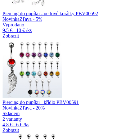
Piercing do pupíku - perlové korálky PBV00592
Novinka
Zľava - 5%
Vyprodáno
9,5 €
10 €
/ks
Zobrazit
Piercing do pupíku - křídlo PBV00591
Novinka
Zľava - 20%
Skladem
2 varianty
4,8 €
6 €
/ks
Zobrazit