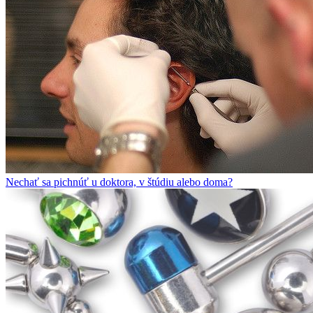
Nechať sa pichnúť u doktora, v štúdiu alebo doma?