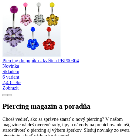
Piercing do pupíku - květina PBP00304
Novinka
Skladem
6 variant
2,4 €
/ks
Zobrazit
Piercing magazín a poradňa
Chceš vedieť, ako sa správne starať o nový piercing? V našom
magazíne nájdeš overené rady, tipy a návody na prepichovanie uší,
starostlivosť o piercing aj výberu šperkov. Sleduj novinky zo sveta
piercingu a buď vždy o krok vpred.