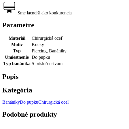
Sme lacnejší ako konkurencia
Parametre
Materiál
Chirurgická oceľ
Motiv
Kocky
Typ
Piercing, Banániky
Umiestnenie
Do pupku
Typ banánika
S príslušenstvom
Popis
Kategória
Banániky
Do pupku
Chirurgická oceľ
Podobné produkty