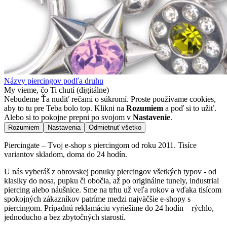
Názvy piercingov podľa druhu
My vieme, čo Ti chutí (digitálne)
Nebudeme Ťa nudiť rečami o súkromí. Proste používame cookies,
aby to tu pre Teba bolo top. Klikni na
Rozumiem
a poď si to užiť.
Alebo si to pokojne prepni po svojom v
Nastavenie
.
Rozumiem
Nastavenia
Odmietnuť všetko
Piercingate – Tvoj e-shop s piercingom od roku 2011. Tisíce
variantov skladom, doma do 24 hodín.
U nás vyberáš z obrovskej ponuky piercingov všetkých typov - od
klasiky do nosa, pupku či obočia, až po originálne tunely, industrial
piercing alebo náušnice. Sme na trhu už veľa rokov a vďaka tisícom
spokojných zákazníkov patríme medzi najväčšie e-shopy s
piercingom. Prípadnú reklamáciu vyriešime do 24 hodín – rýchlo,
jednoducho a bez zbytočných starostí.