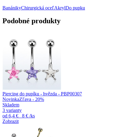
Banániky
Chirurgická oceľ
Akryl
Do pupku
Podobné produkty
Piercing do pupíku - hvězda - PBP00307
Novinka
Zľava - 20%
Skladem
3 varianty
od
6,4 €
8 €
/ks
Zobrazit