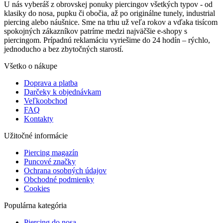
U nás vyberáš z obrovskej ponuky piercingov všetkých typov - od
klasiky do nosa, pupku či obočia, až po originálne tunely, industrial
piercing alebo náušnice. Sme na trhu už veľa rokov a vďaka tisícom
spokojných zákazníkov patríme medzi najväčšie e-shopy s
piercingom. Prípadnú reklamáciu vyriešime do 24 hodín – rýchlo,
jednoducho a bez zbytočných starostí.
Všetko o nákupe
Doprava a platba
Darčeky k objednávkam
Veľkoobchod
FAQ
Kontakty
Užitočné informácie
Piercing magazín
Puncové značky
Ochrana osobných údajov
Obchodné podmienky
Cookies
Populárna kategória
Piercing do nosa