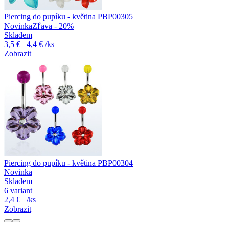
Piercing do pupíku - květina PBP00305
Novinka
Zľava - 20%
Skladem
3,5 €
4,4 €
/ks
Zobrazit
Piercing do pupíku - květina PBP00304
Novinka
Skladem
6 variant
2,4 €
/ks
Zobrazit