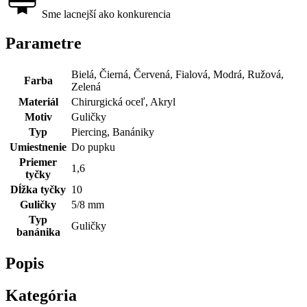
Sme lacnejší ako konkurencia
Parametre
Bielá, Čierná, Červená, Fialová, Modrá, Ružová,
Farba
Zelená
Materiál
Chirurgická oceľ, Akryl
Motiv
Guličky
Typ
Piercing, Banániky
Umiestnenie
Do pupku
Priemer
1,6
tyčky
Dĺžka tyčky
10
Guličky
5/8 mm
Typ
Guličky
banánika
Popis
Kategória