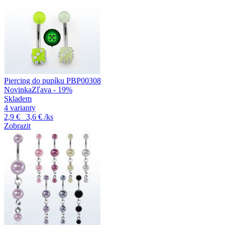
Piercing do pupíku PBP00308
Novinka
Zľava - 19%
Skladem
4 varianty
2,9 €
3,6 €
/ks
Zobrazit