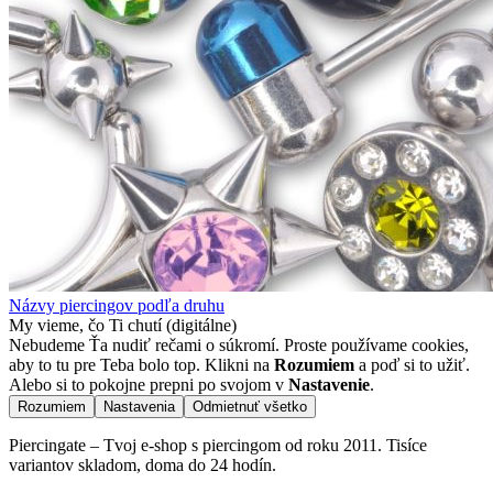
Názvy piercingov podľa druhu
My vieme, čo Ti chutí (digitálne)
Nebudeme Ťa nudiť rečami o súkromí. Proste používame cookies,
aby to tu pre Teba bolo top. Klikni na
Rozumiem
a poď si to užiť.
Alebo si to pokojne prepni po svojom v
Nastavenie
.
Rozumiem
Nastavenia
Odmietnuť všetko
Piercingate – Tvoj e-shop s piercingom od roku 2011. Tisíce
variantov skladom, doma do 24 hodín.