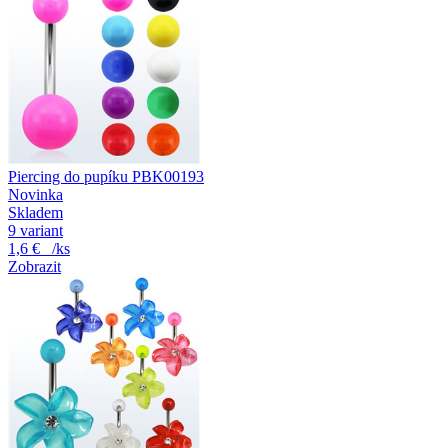
Piercing do pupíku PBK00193
Novinka
Skladem
9 variant
1,6 €
/ks
Zobrazit