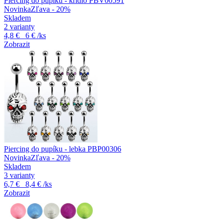
Piercing do pupíku - křídlo PBV00591
Novinka
Zľava - 20%
Skladem
2 varianty
4,8 €
6 €
/ks
Zobrazit
Piercing do pupíku - lebka PBP00306
Novinka
Zľava - 20%
Skladem
3 varianty
6,7 €
8,4 €
/ks
Zobrazit