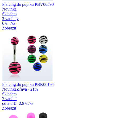
Piercing do pupíku PBV00590
Novinka
Skladem
3 varianty
6 €
/ks
Zobrazit
Piercing do pupíku PBK00194
Novinka
Zľava - 21%
Skladem
7 variant
od
2,2 €
2,8 €
/ks
Zobrazit