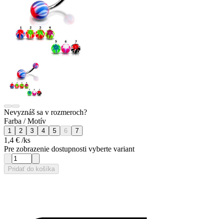
Nevyznáš sa v rozmeroch?
Farba / Motív
1
2
3
4
5
6
7
1,4 €
/ks
Pre zobrazenie dostupnosti vyberte variant
Pridať do košíka