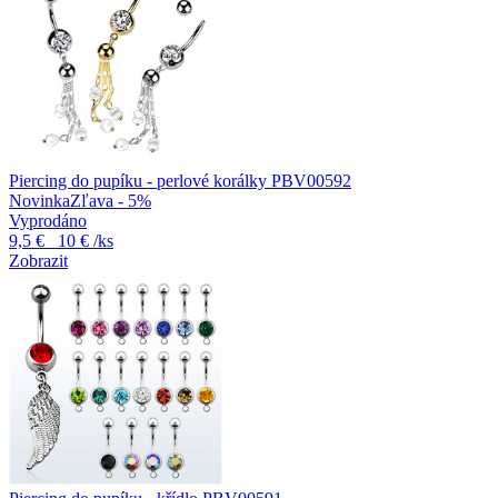
Piercing do pupíku - perlové korálky PBV00592
Novinka
Zľava - 5%
Vyprodáno
9,5 €
10 €
/ks
Zobrazit