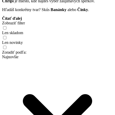
Chrípi
je miesto, kde nájdeš výber zaujímavých šperkov.
Hľadáš konkrétny tvar? Skús
Banánky
alebo
Činky
.
Čítať ďalej
Zobraziť filter
Len skladom
Len novinky
Zoradiť podľa:
Najnovšie