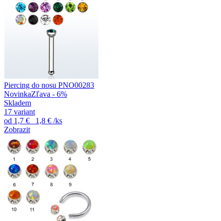
Piercing do nosu PNO00283
Novinka
Zľava - 6%
Skladem
17 variant
od
1,7 €
1,8 €
/ks
Zobrazit