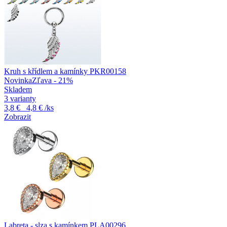
Kruh s křídlem a kamínky PKR00158
Novinka
Zľava - 21%
Skladem
3 varianty
3,8 €
4,8 €
/ks
Zobrazit
Labreta - slza s kamínkem PLA00296