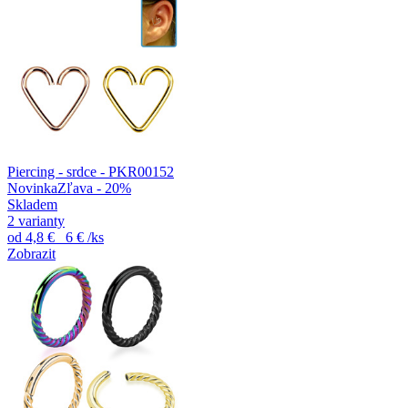
Piercing - srdce - PKR00152
Novinka
Zľava - 20%
Skladem
2 varianty
od
4,8 €
6 €
/ks
Zobrazit