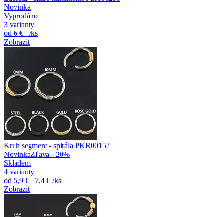
Novinka
Vyprodáno
3 varianty
od
6 €
/ks
Zobrazit
Kruh segment - spirála PKR00157
Novinka
Zľava - 20%
Skladem
4 varianty
od
5,9 €
7,4 €
/ks
Zobrazit