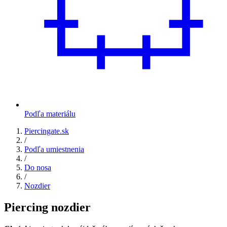
Podľa materiálu
Piercingate.sk
/
Podľa umiestnenia
/
Do nosa
/
Nozdier
Piercing nozdier