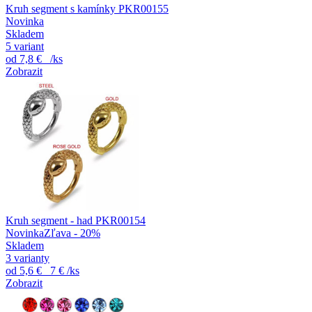
Kruh segment s kamínky PKR00155
Novinka
Skladem
5 variant
od
7,8 €
/ks
Zobrazit
Kruh segment - had PKR00154
Novinka
Zľava - 20%
Skladem
3 varianty
od
5,6 €
7 €
/ks
Zobrazit