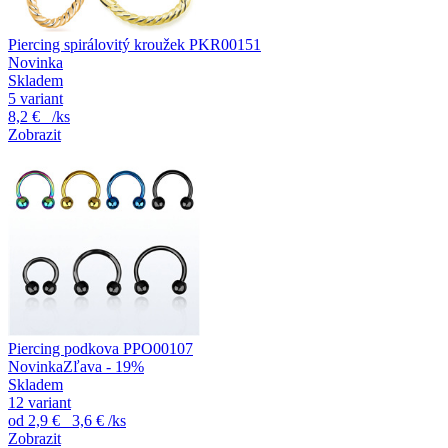
Piercing spirálovitý kroužek PKR00151
Novinka
Skladem
5 variant
8,2 €
/ks
Zobrazit
Piercing podkova PPO00107
Novinka
Zľava - 19%
Skladem
12 variant
od
2,9 €
3,6 €
/ks
Zobrazit