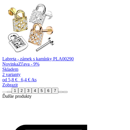
Labreta - zámek s kamínky PLA00290
Novinka
Zľava - 9%
Skladem
2 varianty
od
5,8 €
6,4 €
/ks
Zobrazit
1
2
3
4
5
6
7
Ďalšie produkty