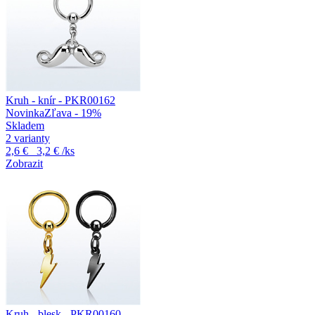
Kruh - knír - PKR00162
Novinka
Zľava - 19%
Skladem
2 varianty
2,6 €
3,2 €
/ks
Zobrazit
Kruh - blesk - PKR00160