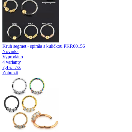
Kruh segmet - spirála s kuličkou PKR00156
Novinka
Vyprodáno
4 varianty
7,4 €
/ks
Zobrazit