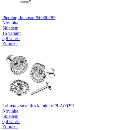
Piercing do nosu PNO00282
Novinka
Skladem
16 variant
2,8 €
/ks
Zobrazit
Labreta - smajlík s kamínky PLA00291
Novinka
Skladem
6,4 €
/ks
Zobrazit