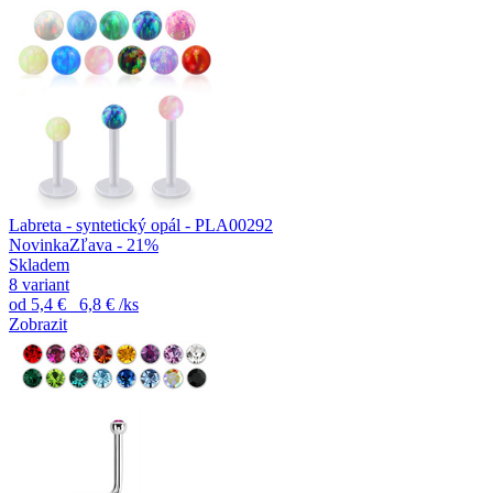
Labreta - syntetický opál - PLA00292
Novinka
Zľava - 21%
Skladem
8 variant
od
5,4 €
6,8 €
/ks
Zobrazit