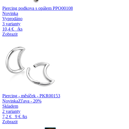
Piercing podkova s opálem PPO00108
Novinka
Vyprodáno
3 varianty
10,4 €
/ks
Zobrazit
Piercing - měsíček - PKR00153
Novinka
Zľava - 20%
Skladem
2 varianty
7,2 €
9 €
/ks
Zobrazit