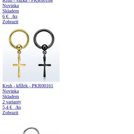
Kruh - vážka - PKR00164
Novinka
Skladem
6 €
/ks
Zobrazit
Kruh - křížek - PKR00161
Novinka
Skladem
2 varianty
5,4 €
/ks
Zobrazit