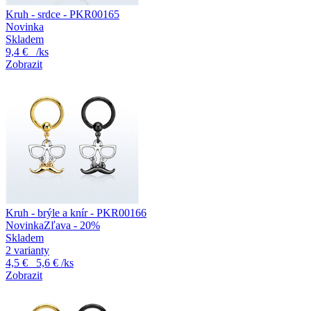
Kruh - srdce - PKR00165
Novinka
Skladem
9,4 €
/ks
Zobrazit
Kruh - brýle a knír - PKR00166
Novinka
Zľava - 20%
Skladem
2 varianty
4,5 €
5,6 €
/ks
Zobrazit