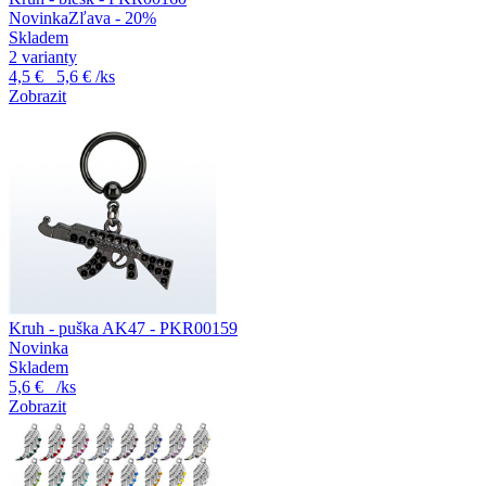
Novinka
Zľava - 20%
Skladem
2 varianty
4,5 €
5,6 €
/ks
Zobrazit
Kruh - puška AK47 - PKR00159
Novinka
Skladem
5,6 €
/ks
Zobrazit