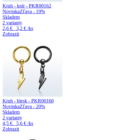
Kruh - knír - PKR00162
Novinka
Zľava - 19%
Skladem
2 varianty
2,6 €
3,2 €
/ks
Zobrazit
Kruh - blesk - PKR00160
Novinka
Zľava - 20%
Skladem
2 varianty
4,5 €
5,6 €
/ks
Zobrazit