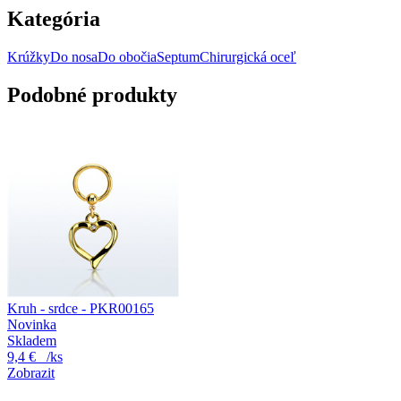
Kategória
Krúžky
Do nosa
Do obočia
Septum
Chirurgická oceľ
Podobné produkty
Kruh - srdce - PKR00165
Novinka
Skladem
9,4 €
/ks
Zobrazit