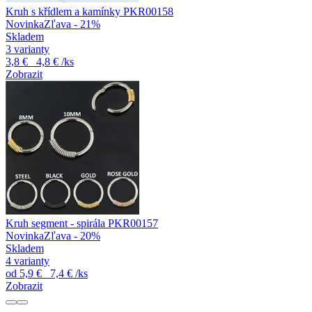
Kruh s křídlem a kamínky PKR00158
Novinka
Zľava - 21%
Skladem
3 varianty
3,8 €
4,8 €
/ks
Zobrazit
Kruh segment - spirála PKR00157
Novinka
Zľava - 20%
Skladem
4 varianty
od
5,9 €
7,4 €
/ks
Zobrazit