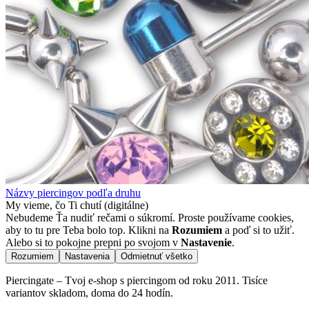
Názvy piercingov podľa druhu
My vieme, čo Ti chutí (digitálne)
Nebudeme Ťa nudiť rečami o súkromí. Proste používame cookies,
aby to tu pre Teba bolo top. Klikni na
Rozumiem
a poď si to užiť.
Alebo si to pokojne prepni po svojom v
Nastavenie
.
Rozumiem
Nastavenia
Odmietnuť všetko
Piercingate – Tvoj e-shop s piercingom od roku 2011. Tisíce
variantov skladom, doma do 24 hodín.