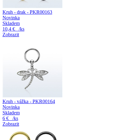
Kruh - drak - PKR00163
Novinka
Skladem
10,4 €
/ks
Zobrazit
Kruh - vážka - PKR00164
Novinka
Skladem
6 €
/ks
Zobrazit