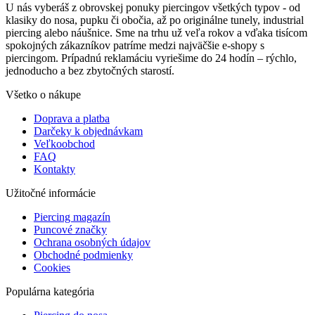
U nás vyberáš z obrovskej ponuky piercingov všetkých typov - od
klasiky do nosa, pupku či obočia, až po originálne tunely, industrial
piercing alebo náušnice. Sme na trhu už veľa rokov a vďaka tisícom
spokojných zákazníkov patríme medzi najväčšie e-shopy s
piercingom. Prípadnú reklamáciu vyriešime do 24 hodín – rýchlo,
jednoducho a bez zbytočných starostí.
Všetko o nákupe
Doprava a platba
Darčeky k objednávkam
Veľkoobchod
FAQ
Kontakty
Užitočné informácie
Piercing magazín
Puncové značky
Ochrana osobných údajov
Obchodné podmienky
Cookies
Populárna kategória