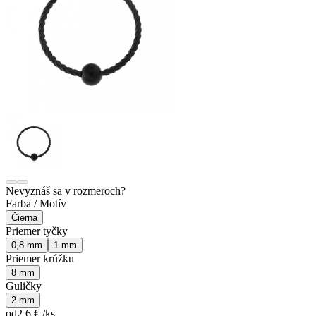
Nevyznáš sa v rozmeroch?
Farba / Motív
Čierna
Priemer tyčky
0,8 mm
1 mm
Priemer krúžku
8 mm
Guličky
2 mm
od
2,6 €
/ks