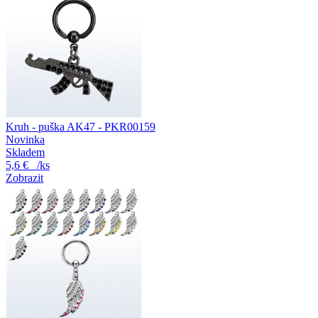
Kruh - puška AK47 - PKR00159
Novinka
Skladem
5,6 €
/ks
Zobrazit