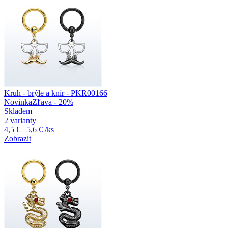
Kruh - brýle a knír - PKR00166
Novinka
Zľava - 20%
Skladem
2 varianty
4,5 €
5,6 €
/ks
Zobrazit