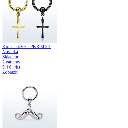
Kruh - křížek - PKR00161
Novinka
Skladem
2 varianty
5,4 €
/ks
Zobrazit